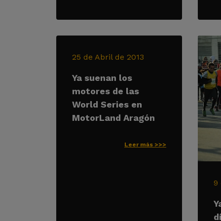
25 de Abril de 2013
Ya suenan los
motores de las
World Series en
MotorLand Aragón
Leer más >>>
9
Y
d