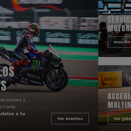
SERVIC
MOTOR
Inscribi
LOS
OS
ACCEDE
acionales y
MULTI
orLand.
delos a tu
Ver eventos
Ver gale