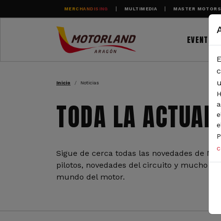
Pasar al contenido principal
MERCHANDISING
MULTIMEDIA
MASTER MOTOR
EVENTOS
E
RUTA DE NAVEGAC
c
u
Inicio
Noticias
H
TODA LA ACTUAL
a
e
e
P
c
Sigue de cerca todas las novedades de Mot
pilotos, novedades del circuito y mucho más
mundo del motor.