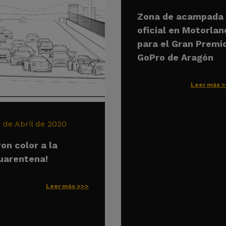
Zona de acampada
oficial en Motorlan
para el Gran Premi
GoPro de Aragón
Leer más 
6 de Abril de 2020
Pon color a la
uarentena!
Leer más >>>