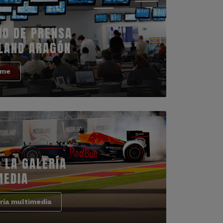
IO DE PRENSA
LAND ARAGÓN
rme
 LA GALERÍA
MEDIA
ría multimedia