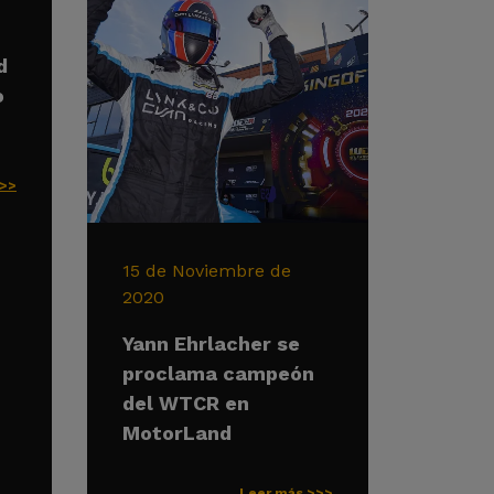
d
o
>>>
15 de Noviembre de
2020
Yann Ehrlacher se
proclama campeón
del WTCR en
MotorLand
Leer más >>>