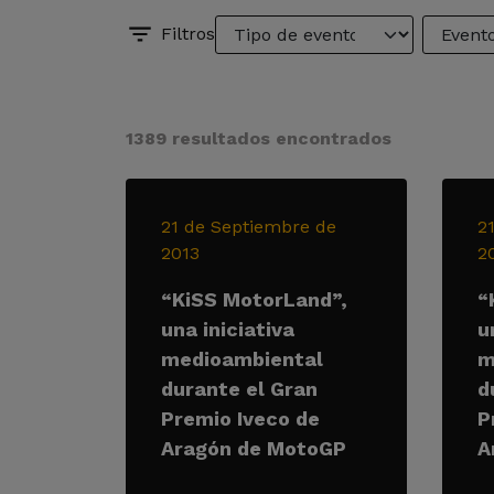
Filtros
1389 resultados encontrados
21 de Septiembre de
2
2013
2
“KiSS MotorLand”,
“
una iniciativa
u
medioambiental
m
durante el Gran
d
Premio Iveco de
P
Aragón de MotoGP
A