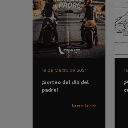
19 de Marzo de 2021
1
¡Sorteo del día del
¡
padre!
c
Leer más >>>