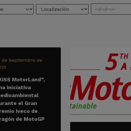
1 de Septiembre de
013
KiSS MotorLand”,
na iniciativa
edioambiental
urante el Gran
remio Iveco de
ragón de MotoGP