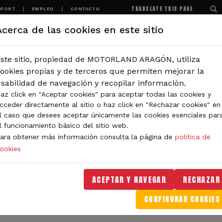
TRANSLATE THIS PAGE
SPORT
EMPLEO
CONTACTO
Acerca de las cookies en este sitio
MOTORLAND
EXPERIENCIAS
NOTICIAS
ste sitio, propiedad de MOTORLAND ARAGÓN, utiliza
IÓN
ookies propias y de terceros que permiten mejorar la
sabilidad de navegación y recopilar información.
az click en "Aceptar cookies" para aceptar todas las cookies y
IDAD DE MOTORLAND
cceder directamente al sitio o haz click en "Rechazar cookies" en
l caso que desees aceptar únicamente las cookies esenciales par
l funcionamiento básico del sitio web.
ara obtener más información consulta la página de
política de
ookies
orLand Aragón. Aquí encontrarás noticias sobre eventos, 
. Filtra por categoría o tipo de contenido y no te pierdas
ACEPTAR Y NAVEGAR
RECHAZAR
CONFIGURAR COOKIES