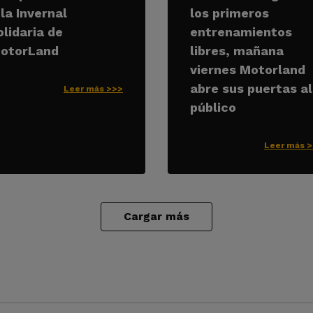
 la Invernal
los primeros
olidaria de
entrenamientos
otorLand
libres, mañana
viernes Motorland
abre sus puertas al
Leer más >>>
público
Leer más 
Cargar más