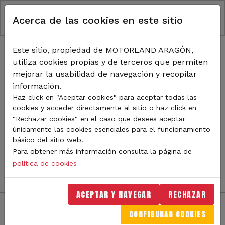
RUTA DE NAVEGACIÓN
Pasar al contenido principal
Acerca de las cookies en este sitio
Inicio
Noticias
TODA LA ACTUALIDAD DE
Este sitio, propiedad de MOTORLAND ARAGÓN,
utiliza cookies propias y de terceros que permiten
MOTORLAND
mejorar la usabilidad de navegación y recopilar
información.
Haz click en "Aceptar cookies" para aceptar todas las
cookies y acceder directamente al sitio o haz click en
Sigue de cerca todas las novedades de MotorLand
"Rechazar cookies" en el caso que desees aceptar
Aragón. Aquí encontrarás noticias sobre eventos,
únicamente las cookies esenciales para el funcionamiento
competiciones, pilotos, novedades del circuito y
básico del sitio web.
mucho más. Filtra por categoría o tipo de contenido y
Para obtener más información consulta la página de
no te pierdas nada del mundo del motor.
política de cookies
ACEPTAR Y NAVEGAR
RECHAZAR
CONFIGURAR COOKIES
Filtros