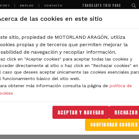
TRANSLATE THIS PAGE
SPORT
EMPLEO
CONTACTO
Acerca de las cookies en este sitio
MOTORLAND
EXPERIENCIAS
NOTICIAS
ste sitio, propiedad de MOTORLAND ARAGÓN, utiliza
IÓN
ookies propias y de terceros que permiten mejorar la
sabilidad de navegación y recopilar información.
az click en "Aceptar cookies" para aceptar todas las cookies y
IDAD DE MOTORLAND
cceder directamente al sitio o haz click en "Rechazar cookies" en
l caso que desees aceptar únicamente las cookies esenciales par
l funcionamiento básico del sitio web.
ara obtener más información consulta la página de
política de
ookies
orLand Aragón. Aquí encontrarás noticias sobre eventos, 
. Filtra por categoría o tipo de contenido y no te pierdas
ACEPTAR Y NAVEGAR
RECHAZAR
CONFIGURAR COOKIES