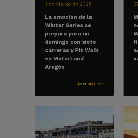
1 de Marzo de 2025
2
La emoción de la
M
Winter Series se
n
prepara para un
W
domingo con siete
f
carreras y Pit Walk
a
en MotorLand
v
Aragón
Leer más >>>