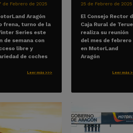
7 de Febrero de 2025
25 de Febrero de 2025
otorLand Aragón
El Consejo Rector 
o frena, turno de la
Caja Rural de Terue
inter Series este
realiza su reunión
in de semana con
del mes de febrero
cceso libre y
en MotorLand
ariedad de coches
Aragón
Leer más >>>
Leer más 