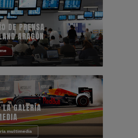
IO DE PRENSA
LAND ARAGÓN
rme
 LA GALERÍA
MEDIA
ría multimedia