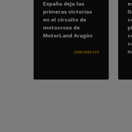
España deja las
e
primeras victorias
l
en el circuito de
c
motocross de
p
MotorLand Aragón
c
c
n
Leer más >>>