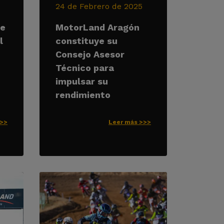
24 de Febrero de 2025
de
MotorLand Aragón
l
constituye su
Consejo Asesor
Técnico para
impulsar su
rendimiento
>>>
Leer más >>>