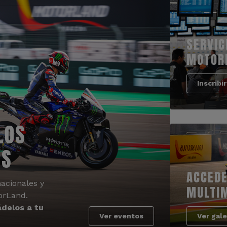
SERVIC
MOTOR
Inscribi
LOS
OS
ACCEDE
acionales y
MULTI
orLand.
delos a tu
Ver eventos
Ver gale