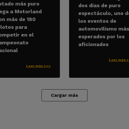
stado más puro
dos días de puro
lega a Motorland
espectáculo, uno d
on más de 180
los eventos de
ilotos para
automovilismo má
ompetir en el
esperados por los
ampeonato
aficionados
acional
Leer más 
Leer más >>>
Cargar más