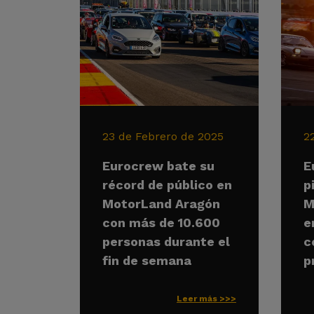
23 de Febrero de 2025
2
Eurocrew bate su
E
récord de público en
p
MotorLand Aragón
M
con más de 10.600
e
personas durante el
c
fin de semana
p
Leer más >>>