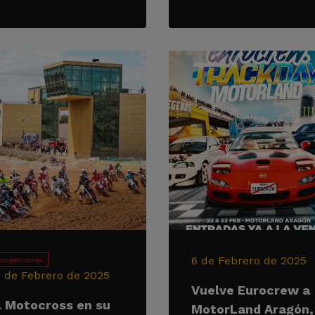
6 de Febrero de 2025
ompeticiones
3 de Febrero de 2025
Vuelve Eurocrew a
l Motocross en su
MotorLand Aragón,