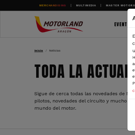
Pasar al contenido principal
MERCHANDISING
MULTIMEDIA
MASTER MOTOR
EVENTOS
E
RUTA DE NAVEGAC
c
u
Inicio
Noticias
H
TODA LA ACTUAL
a
e
e
P
c
Sigue de cerca todas las novedades de Mot
pilotos, novedades del circuito y mucho más
mundo del motor.