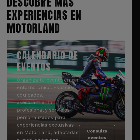
DESCUBRE MÁS
EXPERIENCIAS EN
MOTORLAND
CALENDARIO DE
EVENTOS
Organiza tu evento en un
entorno único. Espacios
equipados,
asesoramiento
profesional y servicios
personalizados para
experiencias exclusivas
Consulta
en MotorLand, adaptadas
eventos
a cada necesidad.