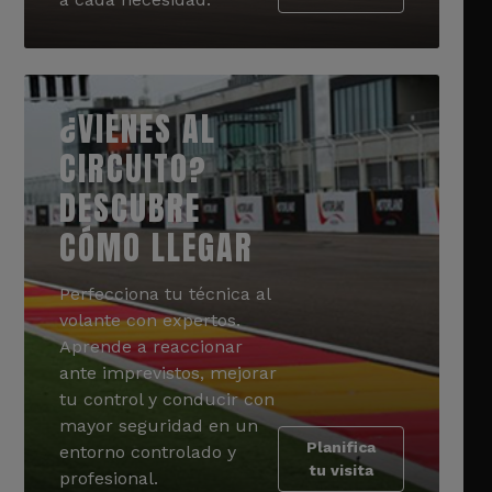
¿VIENES AL
CIRCUITO?
DESCUBRE
CÓMO LLEGAR
Perfecciona tu técnica al
volante con expertos.
Aprende a reaccionar
ante imprevistos, mejorar
tu control y conducir con
mayor seguridad en un
Planifica
entorno controlado y
tu visita
profesional.