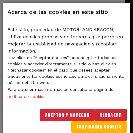
Pasar al contenido principal
Acerca de las cookies en este sitio
Este sitio, propiedad de MOTORLAND ARAGÓN,
utiliza cookies propias y de terceros que permiten
mejorar la usabilidad de navegación y recopilar
información.
RUTA DE NAVEGACIÓN
Haz click en "Aceptar cookies" para aceptar todas las
Inicio
Noticias
cookies y acceder directamente al sitio o haz click en
El Gran Premio GoPro de Aragón comenzará un año más con el Pit Lane Walk
"Rechazar cookies" en el caso que desees aceptar
para todos los aficionados
únicamente las cookies esenciales para el funcionamiento
básico del sitio web.
Para obtener más información consulta la página de
Competiciones
política de cookies
El Gran Premio GoPro de
ACEPTAR Y NAVEGAR
RECHAZAR
Aragón comenzará un año
CONFIGURAR COOKIES
más con el Pit Lane Walk