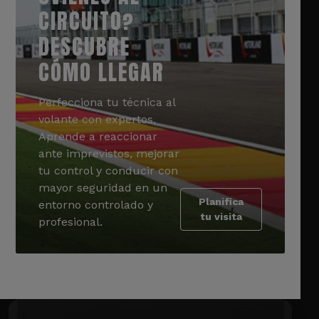
CIRCUITO?
DESCUBRE
CÓMO LLEGAR
Perfecciona tu técnica al
volante con expertos.
Aprende a reaccionar
ante imprevistos, mejorar
tu control y conducir con
mayor seguridad en un
Planifica
entorno controlado y
tu visita
profesional.