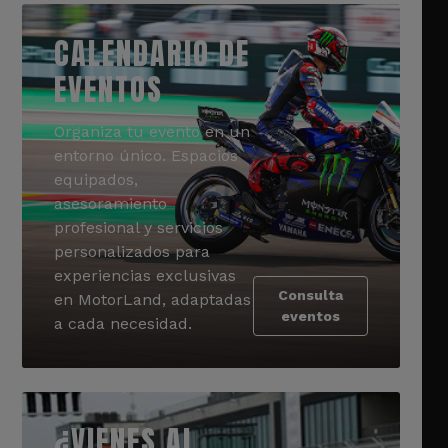
CALENDARIO DE
EVENTOS
Organiza tu evento en un
entorno único. Espacios
equipados,
asesoramiento
profesional y servicios
personalizados para
experiencias exclusivas
Consulta
en MotorLand, adaptadas
eventos
a cada necesidad.
¿VIENES AL