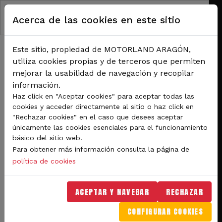
Pasar al contenido principal
Acerca de las cookies en este sitio
Este sitio, propiedad de MOTORLAND ARAGÓN,
utiliza cookies propias y de terceros que permiten
mejorar la usabilidad de navegación y recopilar
información.
RUTA DE NAVEGACIÓN
Haz click en "Aceptar cookies" para aceptar todas las
Inicio
Noticias
cookies y acceder directamente al sitio o haz click en
MotoGP ya piensa en el Gran Premio GoPro de Aragón, los españoles llegan a
"Rechazar cookies" en el caso que desees aceptar
casa líderes en las tres categorías
únicamente las cookies esenciales para el funcionamiento
básico del sitio web.
Para obtener más información consulta la página de
Competiciones
política de cookies
MotoGP ya piensa en el
ACEPTAR Y NAVEGAR
RECHAZAR
Gran Premio GoPro de
CONFIGURAR COOKIES
Aragón, los españoles