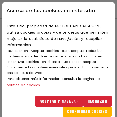
RUTA DE NAVEGACIÓN
Pasar al contenido principal
Acerca de las cookies en este sitio
Inicio
Noticias
TODA LA ACTUALIDAD DE
Este sitio, propiedad de MOTORLAND ARAGÓN,
utiliza cookies propias y de terceros que permiten
MOTORLAND
mejorar la usabilidad de navegación y recopilar
información.
Haz click en "Aceptar cookies" para aceptar todas las
cookies y acceder directamente al sitio o haz click en
Sigue de cerca todas las novedades de MotorLand
"Rechazar cookies" en el caso que desees aceptar
Aragón. Aquí encontrarás noticias sobre eventos,
únicamente las cookies esenciales para el funcionamiento
competiciones, pilotos, novedades del circuito y
básico del sitio web.
mucho más. Filtra por categoría o tipo de contenido y
Para obtener más información consulta la página de
no te pierdas nada del mundo del motor.
política de cookies
ACEPTAR Y NAVEGAR
RECHAZAR
CONFIGURAR COOKIES
Filtros