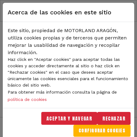
RUTA DE NAVEGACIÓN
Pasar al contenido principal
Acerca de las cookies en este sitio
Inicio
Noticias
TODA LA ACTUALIDAD DE
Este sitio, propiedad de MOTORLAND ARAGÓN,
utiliza cookies propias y de terceros que permiten
MOTORLAND
mejorar la usabilidad de navegación y recopilar
información.
Haz click en "Aceptar cookies" para aceptar todas las
cookies y acceder directamente al sitio o haz click en
Sigue de cerca todas las novedades de MotorLand
"Rechazar cookies" en el caso que desees aceptar
Aragón. Aquí encontrarás noticias sobre eventos,
únicamente las cookies esenciales para el funcionamiento
competiciones, pilotos, novedades del circuito y
básico del sitio web.
mucho más. Filtra por categoría o tipo de contenido y
Para obtener más información consulta la página de
no te pierdas nada del mundo del motor.
política de cookies
ACEPTAR Y NAVEGAR
RECHAZAR
CONFIGURAR COOKIES
Filtros