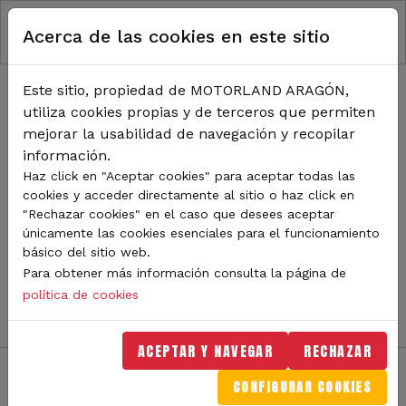
RUTA DE NAVEGACIÓN
Pasar al contenido principal
Acerca de las cookies en este sitio
Inicio
Noticias
TODA LA ACTUALIDAD DE
Este sitio, propiedad de MOTORLAND ARAGÓN,
utiliza cookies propias y de terceros que permiten
MOTORLAND
mejorar la usabilidad de navegación y recopilar
información.
Haz click en "Aceptar cookies" para aceptar todas las
cookies y acceder directamente al sitio o haz click en
Sigue de cerca todas las novedades de MotorLand
"Rechazar cookies" en el caso que desees aceptar
Aragón. Aquí encontrarás noticias sobre eventos,
únicamente las cookies esenciales para el funcionamiento
competiciones, pilotos, novedades del circuito y
básico del sitio web.
mucho más. Filtra por categoría o tipo de contenido y
Para obtener más información consulta la página de
no te pierdas nada del mundo del motor.
política de cookies
ACEPTAR Y NAVEGAR
RECHAZAR
CONFIGURAR COOKIES
Filtros