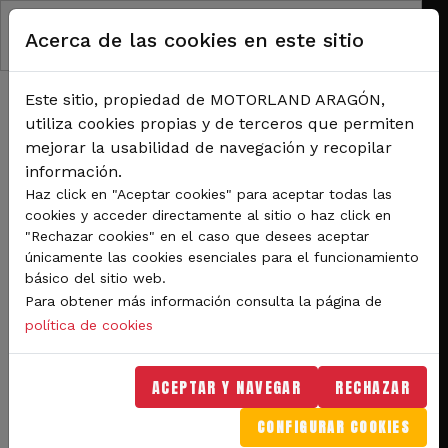
Pasar al contenido principal
Acerca de las cookies en este sitio
Este sitio, propiedad de MOTORLAND ARAGÓN,
utiliza cookies propias y de terceros que permiten
mejorar la usabilidad de navegación y recopilar
información.
RUTA DE NAVEGACIÓN
Haz click en "Aceptar cookies" para aceptar todas las
Inicio
Noticias
cookies y acceder directamente al sitio o haz click en
Los concesionarios de las marcas de Superbikes ofrecerán descuento en las
"Rechazar cookies" en el caso que desees aceptar
entradas para la cita de MotorLand
únicamente las cookies esenciales para el funcionamiento
básico del sitio web.
Los concesionarios de las
Para obtener más información consulta la página de
marcas de Superbikes
política de cookies
ofrecerán descuento en
ACEPTAR Y NAVEGAR
RECHAZAR
las entradas para la cita
CONFIGURAR COOKIES
de MotorLand