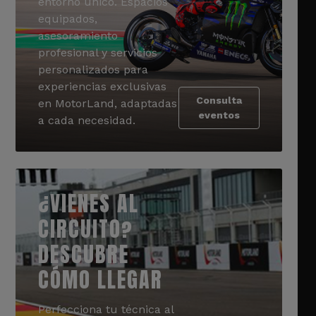
entorno único. Espacios
equipados,
asesoramiento
profesional y servicios
personalizados para
experiencias exclusivas
Consulta
en MotorLand, adaptadas
eventos
a cada necesidad.
¿VIENES AL
CIRCUITO?
DESCUBRE
CÓMO LLEGAR
Perfecciona tu técnica al