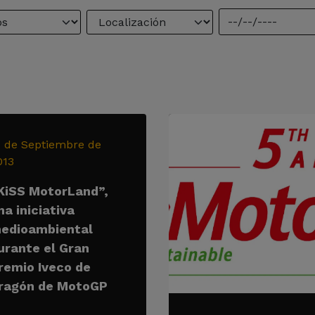
1 de Septiembre de
013
KiSS MotorLand”,
na iniciativa
edioambiental
urante el Gran
remio Iveco de
ragón de MotoGP