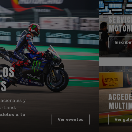
SERVIC
MOTOR
Inscribi
LOS
OS
ACCEDE
acionales y
MULTI
orLand.
delos a tu
Ver eventos
Ver gale