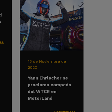
d
o
>>>
15 de Noviembre de
2020
Yann Ehrlacher se
proclama campeón
del WTCR en
MotorLand
Leer más >>>