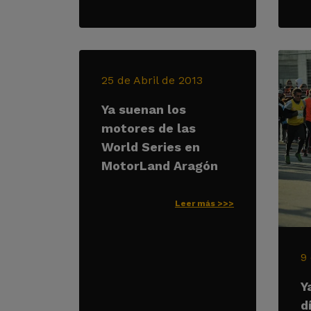
25 de Abril de 2013
Ya suenan los
motores de las
World Series en
MotorLand Aragón
Leer más >>>
9
Y
d