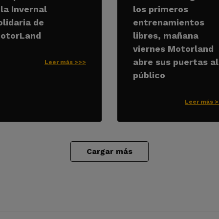
 la Invernal
los primeros
olidaria de
entrenamientos
otorLand
libres, mañana
viernes Motorland
abre sus puertas al
Leer más >>>
público
Leer más 
Cargar más