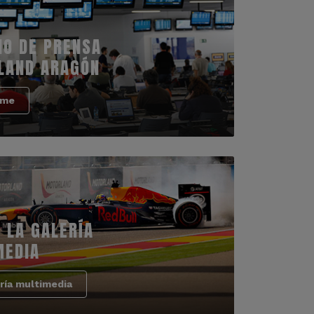
IO DE PRENSA
LAND ARAGÓN
rme
 LA GALERÍA
MEDIA
ría multimedia