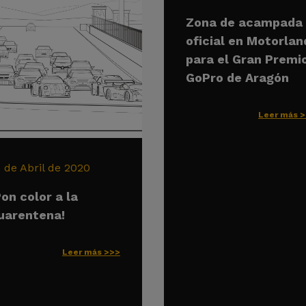
Zona de acampada
oficial en Motorlan
para el Gran Premi
GoPro de Aragón
Leer más 
6 de Abril de 2020
Pon color a la
uarentena!
Leer más >>>