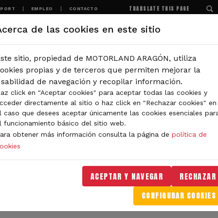
TRANSLATE THIS PAGE
SPORT
EMPLEO
CONTACTO
Acerca de las cookies en este sitio
MOTORLAND
EXPERIENCIAS
NOTICIAS
ste sitio, propiedad de MOTORLAND ARAGÓN, utiliza
IÓN
ookies propias y de terceros que permiten mejorar la
sabilidad de navegación y recopilar información.
az click en "Aceptar cookies" para aceptar todas las cookies y
IDAD DE MOTORLAND
cceder directamente al sitio o haz click en "Rechazar cookies" en
l caso que desees aceptar únicamente las cookies esenciales par
l funcionamiento básico del sitio web.
ara obtener más información consulta la página de
política de
ookies
orLand Aragón. Aquí encontrarás noticias sobre eventos, 
. Filtra por categoría o tipo de contenido y no te pierdas
ACEPTAR Y NAVEGAR
RECHAZAR
CONFIGURAR COOKIES