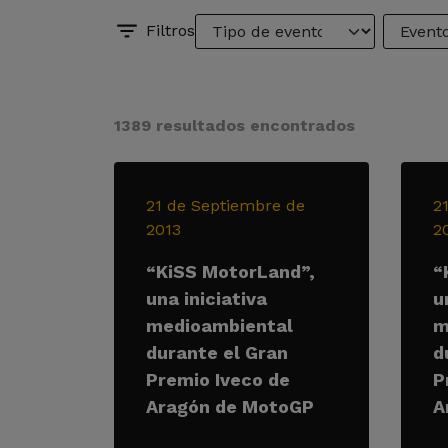
Filtros
1389 resultados encontrados
21 de Septiembre de
2
2013
2
“KiSS MotorLand”,
“
una iniciativa
u
medioambiental
m
durante el Gran
d
Premio Iveco de
P
Aragón de MotoGP
A