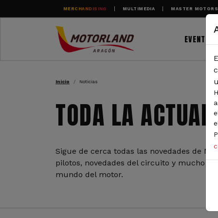
Pasar al contenido principal
MERCHANDISING
MULTIMEDIA
MASTER MOTOR
EVENTOS
E
RUTA DE NAVEGAC
c
u
Inicio
Noticias
H
TODA LA ACTUAL
a
e
e
P
c
Sigue de cerca todas las novedades de Mot
pilotos, novedades del circuito y mucho más
mundo del motor.