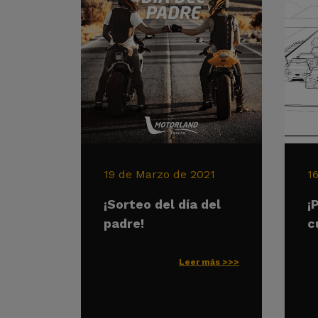
19 de Marzo de 2021
1
¡Sorteo del día del
¡
padre!
c
Leer más >>>