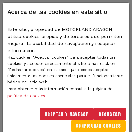
RUTA DE NAVEGACIÓN
Pasar al contenido principal
Acerca de las cookies en este sitio
Inicio
Noticias
TODA LA ACTUALIDAD DE
Este sitio, propiedad de MOTORLAND ARAGÓN,
utiliza cookies propias y de terceros que permiten
MOTORLAND
mejorar la usabilidad de navegación y recopilar
información.
Haz click en "Aceptar cookies" para aceptar todas las
cookies y acceder directamente al sitio o haz click en
Sigue de cerca todas las novedades de MotorLand
"Rechazar cookies" en el caso que desees aceptar
Aragón. Aquí encontrarás noticias sobre eventos,
únicamente las cookies esenciales para el funcionamiento
competiciones, pilotos, novedades del circuito y
básico del sitio web.
mucho más. Filtra por categoría o tipo de contenido y
Para obtener más información consulta la página de
no te pierdas nada del mundo del motor.
política de cookies
ACEPTAR Y NAVEGAR
RECHAZAR
CONFIGURAR COOKIES
Filtros