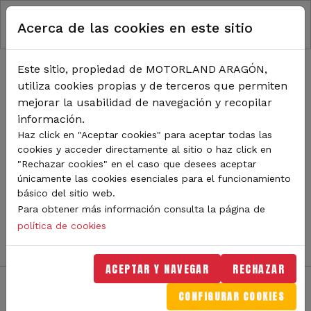
RUTA DE NAVEGACIÓN
Pasar al contenido principal
Acerca de las cookies en este sitio
Inicio
Noticias
TODA LA ACTUALIDAD DE
Este sitio, propiedad de MOTORLAND ARAGÓN,
utiliza cookies propias y de terceros que permiten
MOTORLAND
mejorar la usabilidad de navegación y recopilar
información.
Haz click en "Aceptar cookies" para aceptar todas las
cookies y acceder directamente al sitio o haz click en
Sigue de cerca todas las novedades de MotorLand
"Rechazar cookies" en el caso que desees aceptar
Aragón. Aquí encontrarás noticias sobre eventos,
únicamente las cookies esenciales para el funcionamiento
competiciones, pilotos, novedades del circuito y
básico del sitio web.
mucho más. Filtra por categoría o tipo de contenido y
Para obtener más información consulta la página de
no te pierdas nada del mundo del motor.
política de cookies
ACEPTAR Y NAVEGAR
RECHAZAR
CONFIGURAR COOKIES
Filtros