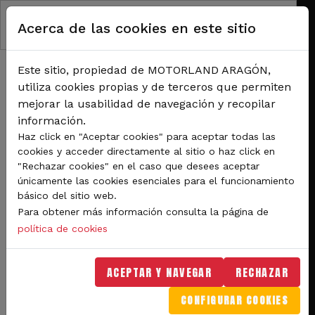
Pasar al contenido principal
Acerca de las cookies en este sitio
Este sitio, propiedad de MOTORLAND ARAGÓN,
utiliza cookies propias y de terceros que permiten
mejorar la usabilidad de navegación y recopilar
información.
RUTA DE NAVEGACIÓN
Haz click en "Aceptar cookies" para aceptar todas las
Inicio
Noticias
cookies y acceder directamente al sitio o haz click en
El FIM JuniorGP reparte las poles en MotorLand Aragón con la mirada puesta
"Rechazar cookies" en el caso que desees aceptar
en el domingo de carreras y Pit Lane Walk
únicamente las cookies esenciales para el funcionamiento
básico del sitio web.
Para obtener más información consulta la página de
Competiciones
política de cookies
El FIM JuniorGP reparte
ACEPTAR Y NAVEGAR
RECHAZAR
las poles en MotorLand
CONFIGURAR COOKIES
Aragón con la mirada