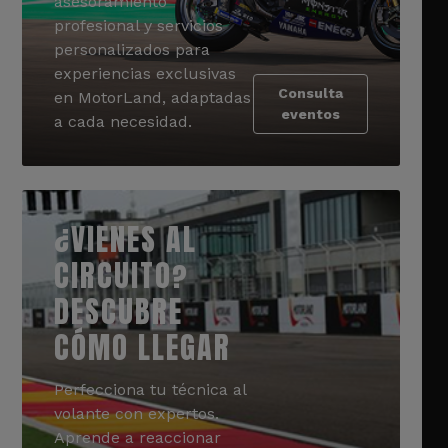
asesoramiento
profesional y servicios
personalizados para
experiencias exclusivas
Consulta
en MotorLand, adaptadas
eventos
a cada necesidad.
¿VIENES AL
CIRCUITO?
DESCUBRE
CÓMO LLEGAR
Perfecciona tu técnica al
volante con expertos.
Aprende a reaccionar