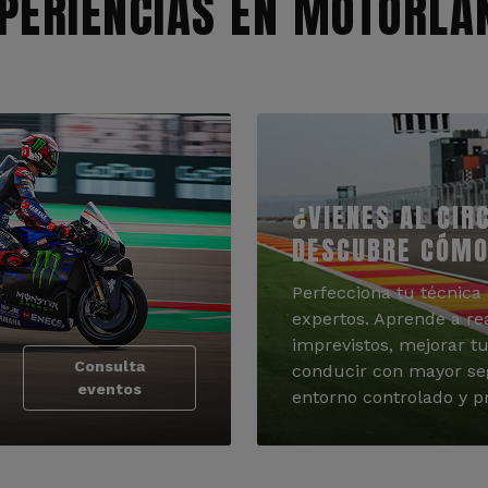
PERIENCIAS EN MOTORLA
¿VIENES AL CIR
DESCUBRE CÓMO
Perfecciona tu técnica 
expertos. Aprende a re
imprevistos, mejorar tu
Consulta
conducir con mayor se
eventos
entorno controlado y pr