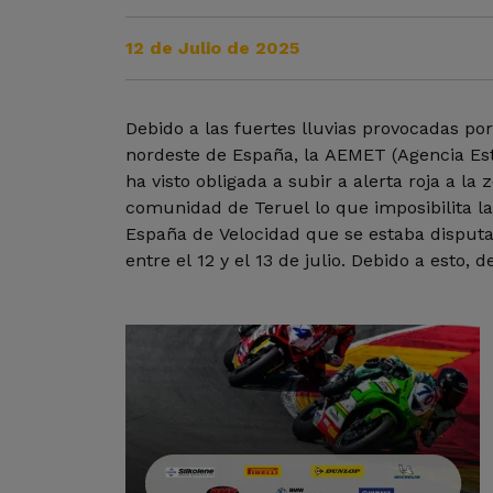
12 de Julio de 2025
Debido a las fuertes lluvias provocadas po
acordado la suspensión de todas las act
nordeste de España, la AEMET (Agencia Est
previstas durante el fin de semana. A pes
ha visto obligada a subir a alerta roja a la
lluvia permitió que se realizase un minut
comunidad de Teruel lo que imposibilita l
del piloto Borja Gómez, fallecido el pas
España de Velocidad que se estaba dispu
entre el 12 y el 13 de julio. Debido a esto, 