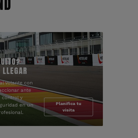
ND
CUITO?
 LLEGAR
al volante con
accionar ante
 control y
Planifica tu
guridad en un
visita
ofesional.