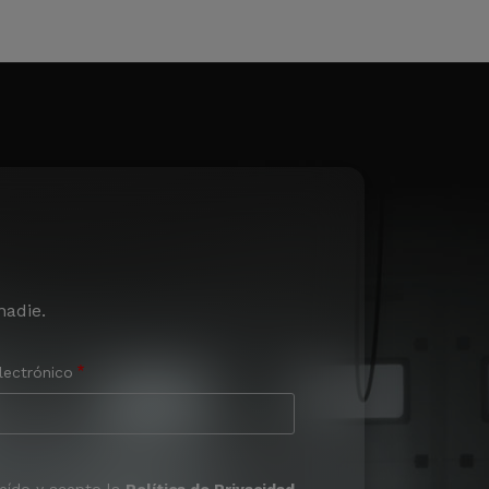
nadie.
lectrónico