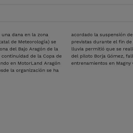
r una dana en la zona
ividades que estaban
atal de Meteorología) se
ar de la cancelación, la
 zona del Bajo Aragón de la
o de silencio en recuerdo
a continuidad de la Copa de
ado fin de semana en unos
tando en MotorLand Aragón
entrenamientos en Magny
desde la organización se ha