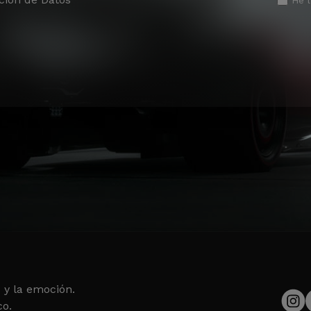
He 
 y la emoción.
co.