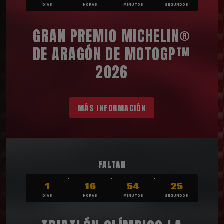
DÍAS
HORAS
MINUTOS
SEGUNDOS
GRAN PREMIO MICHELIN®
DE ARAGÓN DE MOTOGP™
2026
MÁS INFORMACIÓN
FALTAN
1
16
54
24
DÍAS
HORAS
MINUTOS
SEGUNDOS