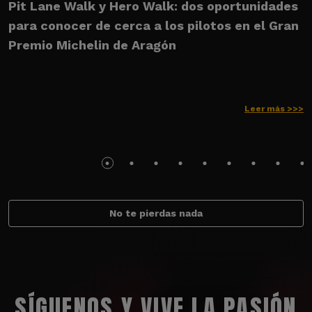
Pit Lane Walk y Hero Walk: dos oportunidades
U
para conocer de cerca a los pilotos en el Gran
M
Premio Michelin de Aragón
Leer más >>>
No te pierdas nada
SÍGUENOS Y VIVE LA PASIÓN