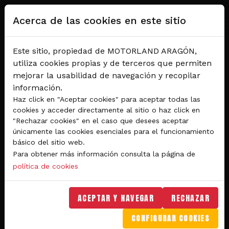
Pasar al contenido principal
Acerca de las cookies en este sitio
Este sitio, propiedad de MOTORLAND ARAGÓN,
utiliza cookies propias y de terceros que permiten
mejorar la usabilidad de navegación y recopilar
información.
Haz click en "Aceptar cookies" para aceptar todas las
cookies y acceder directamente al sitio o haz click en
"Rechazar cookies" en el caso que desees aceptar
Del 28 al 30 de agosto 2026
únicamente las cookies esenciales para el funcionamiento
Circuito de velocidad
básico del sitio web.
Para obtener más información consulta la página de
GRAN PREMIO
política de cookies
MICHELIN® DE ARAGÓN
DE MOTOGP™ 2026
ACEPTAR Y NAVEGAR
RECHAZAR
CONFIGURAR COOKIES