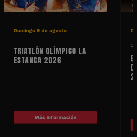
Domingo 9 de agosto
De
Ci
TRIATLÓN OLÍMPICO LA
G
ESTANCA 2026
D
2
Más información