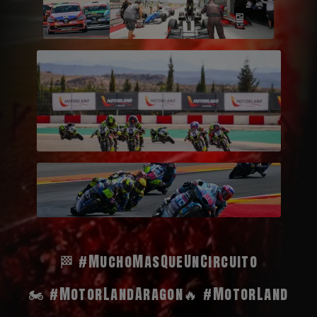
🏁 #MuchoMasQueUnCircuito
🏍️ #MotorLandAragon
🔥 #MotorLand