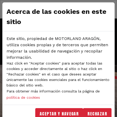
Pasar al contenido principal
Sábado y domingo, 26 y 27 de septiembre de 2026
Acerca de las cookies en este
Circuito de velocidad
sitio
FIM MOTO JUNIOR
Este sitio, propiedad de MOTORLAND ARAGÓN,
CHAMPIONSHIP 2026
utiliza cookies propias y de terceros que permiten
mejorar la usabilidad de navegación y recopilar
información.
Haz click en "Aceptar cookies" para aceptar todas las
cookies y acceder directamente al sitio o haz click en
"Rechazar cookies" en el caso que desees aceptar
únicamente las cookies esenciales para el funcionamiento
básico del sitio web.
Para obtener más información consulta la página de
política de cookies
ACEPTAR Y NAVEGAR
RECHAZAR