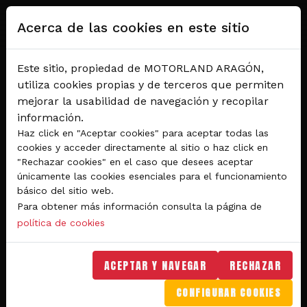
Pasar al contenido principal
Acerca de las cookies en este sitio
Este sitio, propiedad de MOTORLAND ARAGÓN,
utiliza cookies propias y de terceros que permiten
mejorar la usabilidad de navegación y recopilar
información.
Haz click en "Aceptar cookies" para aceptar todas las
cookies y acceder directamente al sitio o haz click en
"Rechazar cookies" en el caso que desees aceptar
Del 28 al 30 de agosto 2026
únicamente las cookies esenciales para el funcionamiento
Circuito de velocidad
básico del sitio web.
Para obtener más información consulta la página de
GRAN PREMIO
política de cookies
MICHELIN® DE ARAGÓN
DE MOTOGP™ 2026
ACEPTAR Y NAVEGAR
RECHAZAR
CONFIGURAR COOKIES