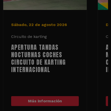
Sábado, 22 de agosto 2026
Do
Circuito de karting
Ci
APERTURA TANDAS
A
NOCTURNAS COCHES
M
CIRCUITO DE KARTING
C
INTERNACIONAL
I
Más información