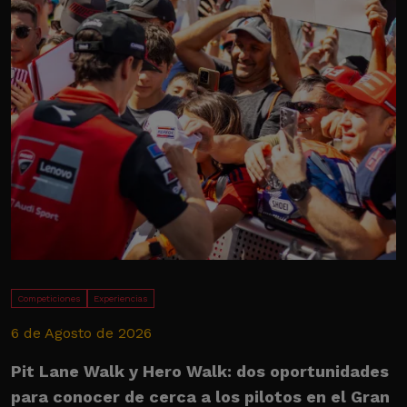
Competiciones
Experiencias
6 de Agosto de 2026
2
Pit Lane Walk y Hero Walk: dos oportunidades
U
para conocer de cerca a los pilotos en el Gran
M