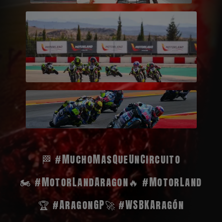
🏁 #MuchoMasQueUnCircuito
🏍️ #MotorLandAragon
🔥 #MotorLand
🏆 #AragonGP
🚀 #WSBKAragón