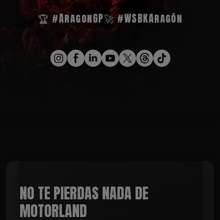
🏆 #AragonGP
🚀 #WSBKAragón
NO TE PIERDAS NADA DE
MOTORLAND