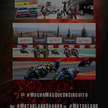
🏁 #MuchoMasQueUnCircuito
🏍️ #MotorLandAragon
🔥 #MotorLand