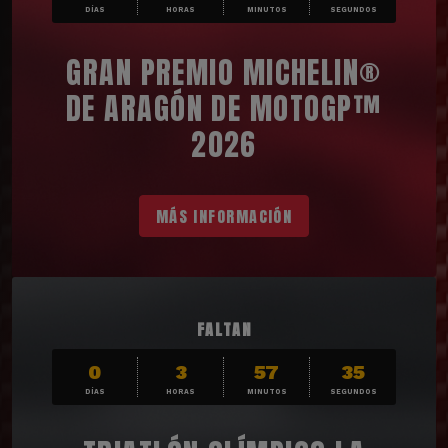
DÍAS
HORAS
MINUTOS
SEGUNDOS
GRAN PREMIO MICHELIN®
DE ARAGÓN DE MOTOGP™
2026
MÁS INFORMACIÓN
FALTAN
0
3
57
33
DÍAS
HORAS
MINUTOS
SEGUNDOS