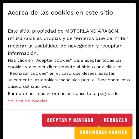
Pasar al contenido principal
Acerca de las cookies en este sitio
Este sitio, propiedad de MOTORLAND ARAGÓN,
utiliza cookies propias y de terceros que permiten
mejorar la usabilidad de navegación y recopilar
información.
Haz click en "Aceptar cookies" para aceptar todas las
cookies y acceder directamente al sitio o haz click en
"Rechazar cookies" en el caso que desees aceptar
Del 28 al 30 de agosto 2026
únicamente las cookies esenciales para el funcionamiento
Circuito de velocidad
básico del sitio web.
Para obtener más información consulta la página de
GRAN PREMIO
política de cookies
MICHELIN® DE ARAGÓN
DE MOTOGP™ 2026
ACEPTAR Y NAVEGAR
RECHAZAR
CONFIGURAR COOKIES