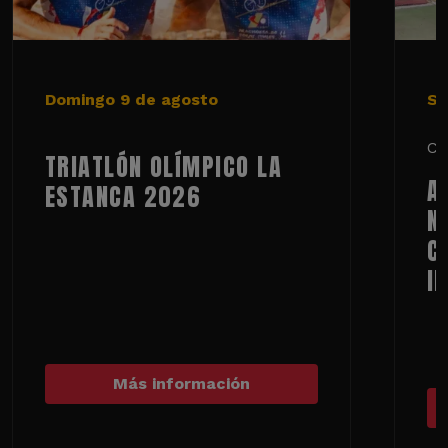
Domingo 9 de agosto
Sá
Ci
TRIATLÓN OLÍMPICO LA
A
ESTANCA 2026
N
C
I
Más información