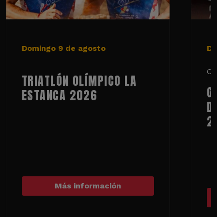
Domingo 9 de agosto
De
Ci
TRIATLÓN OLÍMPICO LA
G
ESTANCA 2026
D
2
Más información