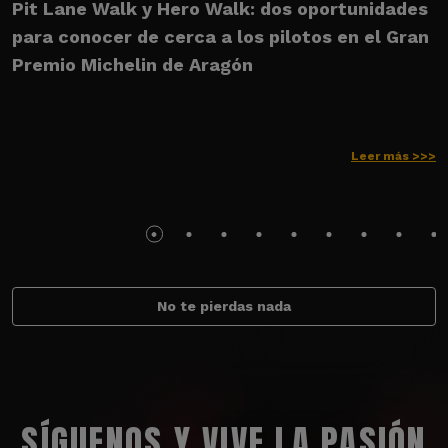
Pit Lane Walk y Hero Walk: dos oportunidades
U
para conocer de cerca a los pilotos en el Gran
M
Premio Michelin de Aragón
Leer más >>>
No te pierdas nada
SÍGUENOS Y VIVE LA PASIÓN