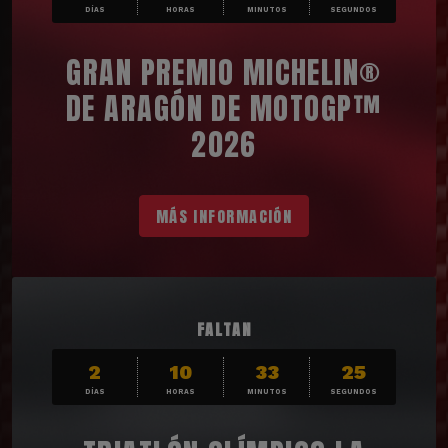
DÍAS
HORAS
MINUTOS
SEGUNDOS
GRAN PREMIO MICHELIN®
DE ARAGÓN DE MOTOGP™
2026
MÁS INFORMACIÓN
FALTAN
2
10
33
23
DÍAS
HORAS
MINUTOS
SEGUNDOS