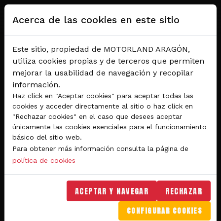
Pasar al contenido principal
Acerca de las cookies en este sitio
Este sitio, propiedad de MOTORLAND ARAGÓN,
utiliza cookies propias y de terceros que permiten
mejorar la usabilidad de navegación y recopilar
información.
Haz click en "Aceptar cookies" para aceptar todas las
cookies y acceder directamente al sitio o haz click en
"Rechazar cookies" en el caso que desees aceptar
Del 28 al 30 de agosto 2026
únicamente las cookies esenciales para el funcionamiento
Circuito de velocidad
básico del sitio web.
Para obtener más información consulta la página de
GRAN PREMIO
política de cookies
MICHELIN® DE ARAGÓN
DE MOTOGP™ 2026
ACEPTAR Y NAVEGAR
RECHAZAR
CONFIGURAR COOKIES