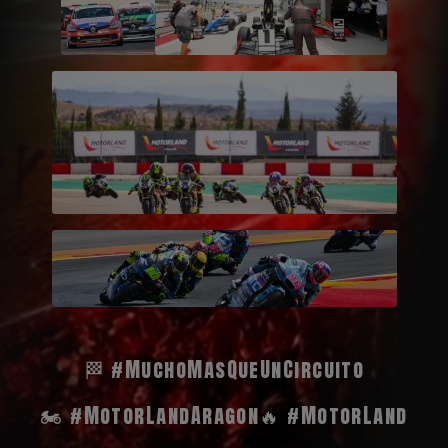
🏁 #MuchoMasQueUnCircuito
🏍️ #MotorLandAragon
🔥 #MotorLand