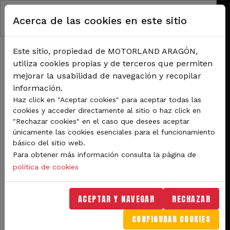
Pasar al contenido principal
Acerca de las cookies en este sitio
Este sitio, propiedad de MOTORLAND ARAGÓN,
utiliza cookies propias y de terceros que permiten
mejorar la usabilidad de navegación y recopilar
información.
RUTA DE NAVEGACIÓN
Haz click en "Aceptar cookies" para aceptar todas las
Inicio
Noticias
cookies y acceder directamente al sitio o haz click en
MotorLand Aragón invita a los aficionados de MotoGP a calentar motores en
"Rechazar cookies" en el caso que desees aceptar
WorldSBK
únicamente las cookies esenciales para el funcionamiento
básico del sitio web.
Para obtener más información consulta la página de
Competiciones
política de cookies
MotorLand Aragón invita a
ACEPTAR Y NAVEGAR
RECHAZAR
los aficionados de MotoGP
CONFIGURAR COOKIES
a calentar motores en