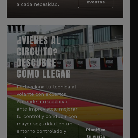
eventos
a cada necesidad.
¿VIENES AL
CIRCUITO?
DESCUBRE
CÓMO LLEGAR
Perfecciona tu técnica al
volante con expertos.
Aprende a reaccionar
ante imprevistos, mejorar
tu control y conducir con
mayor seguridad en un
Planifica
entorno controlado y
tu visita