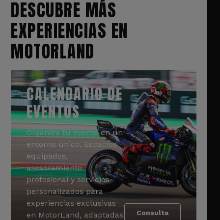
DESCUBRE MÁS
EXPERIENCIAS EN
MOTORLAND
CALENDARIO DE
EVENTOS
Organiza tu evento en un
entorno único. Espacios
equipados,
asesoramiento
profesional y servicios
personalizados para
experiencias exclusivas
Consulta
en MotorLand, adaptadas