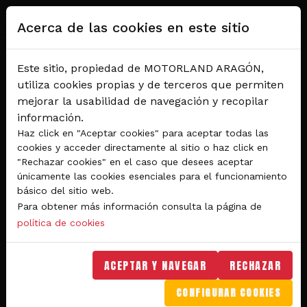
Pasar al contenido principal
Acerca de las cookies en este sitio
Este sitio, propiedad de MOTORLAND ARAGÓN,
utiliza cookies propias y de terceros que permiten
mejorar la usabilidad de navegación y recopilar
información.
Haz click en "Aceptar cookies" para aceptar todas las
cookies y acceder directamente al sitio o haz click en
"Rechazar cookies" en el caso que desees aceptar
Del 28 al 30 de agosto 2026
únicamente las cookies esenciales para el funcionamiento
Circuito de velocidad
básico del sitio web.
Para obtener más información consulta la página de
GRAN PREMIO
política de cookies
MICHELIN® DE ARAGÓN
DE MOTOGP™ 2026
ACEPTAR Y NAVEGAR
RECHAZAR
CONFIGURAR COOKIES