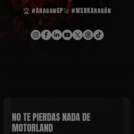
🏆 #AragonGP
🚀 #WSBKAragón
NO TE PIERDAS NADA DE
MOTORLAND