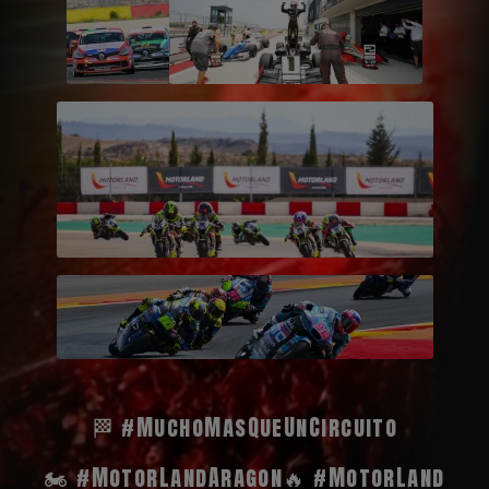
🏁 #MuchoMasQueUnCircuito
🏍️ #MotorLandAragon
🔥 #MotorLand