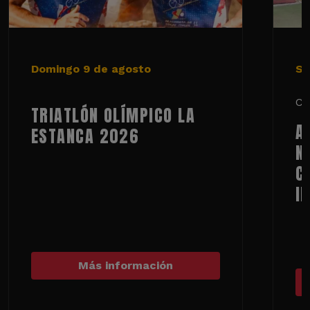
Domingo 9 de agosto
Sá
Ci
TRIATLÓN OLÍMPICO LA
A
ESTANCA 2026
N
C
I
Más información