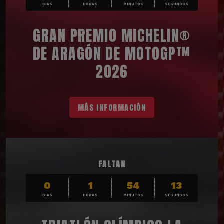
DÍAS
HORAS
MINUTOS
SEGUNDOS
GRAN PREMIO MICHELIN®
DE ARAGÓN DE MOTOGP™
2026
MÁS INFORMACIÓN
FALTAN
0
1
54
12
DÍAS
HORAS
MINUTOS
SEGUNDOS