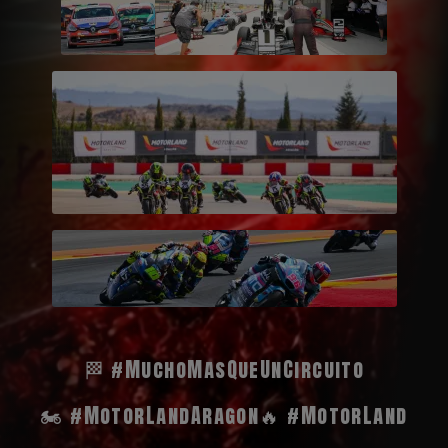
🏁 #MuchoMasQueUnCircuito
🏍️ #MotorLandAragon
🔥 #MotorLand