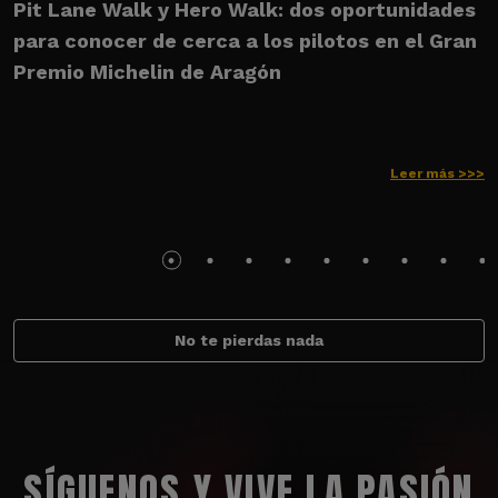
Pit Lane Walk y Hero Walk: dos oportunidades
U
para conocer de cerca a los pilotos en el Gran
M
Premio Michelin de Aragón
Leer más >>>
No te pierdas nada
SÍGUENOS Y VIVE LA PASIÓN