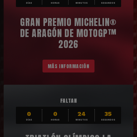
DÍAS
HORAS
MINUTOS
SEGUNDOS
GRAN PREMIO MICHELIN®
DE ARAGÓN DE MOTOGP™
2026
MÁS INFORMACIÓN
FALTAN
0
0
24
33
DÍAS
HORAS
MINUTOS
SEGUNDOS