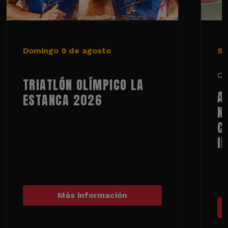
Domingo 9 de agosto
Sá
Ci
TRIATLÓN OLÍMPICO LA
A
ESTANCA 2026
N
C
I
Más información