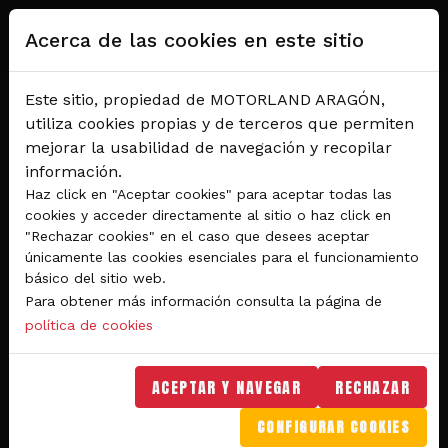
Pasar al contenido principal
Acerca de las cookies en este sitio
Este sitio, propiedad de MOTORLAND ARAGÓN,
utiliza cookies propias y de terceros que permiten
mejorar la usabilidad de navegación y recopilar
información.
Haz click en "Aceptar cookies" para aceptar todas las
cookies y acceder directamente al sitio o haz click en
"Rechazar cookies" en el caso que desees aceptar
Del 28 al 30 de agosto 2026
únicamente las cookies esenciales para el funcionamiento
Circuito de velocidad
básico del sitio web.
Para obtener más información consulta la página de
GRAN PREMIO
política de cookies
MICHELIN® DE ARAGÓN
DE MOTOGP™ 2026
ACEPTAR Y NAVEGAR
RECHAZAR
CONFIGURAR COOKIES