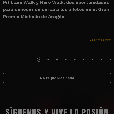
Pit Lane Walk y Hero Walk: dos oportunidades
U
para conocer de cerca a los pilotos en el Gran
M
Premio Michelin de Aragón
Leer más >>>
No te pierdas nada
SÍGUENOS Y VIVE LA PASIÓN