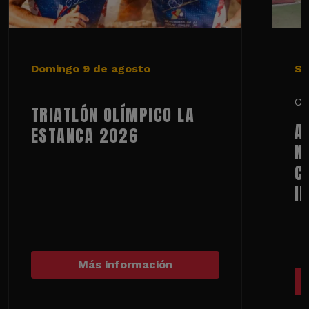
Domingo 9 de agosto
Sá
Ci
TRIATLÓN OLÍMPICO LA
A
ESTANCA 2026
N
C
I
Más información