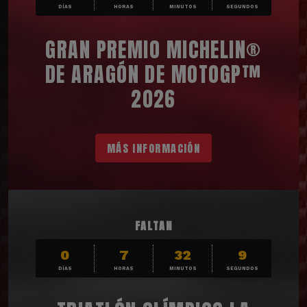
DÍAS
HORAS
MINUTOS
SEGUNDOS
GRAN PREMIO MICHELIN®
DE ARAGÓN DE MOTOGP™
2026
MÁS INFORMACIÓN
FALTAN
0
7
32
7
DÍAS
HORAS
MINUTOS
SEGUNDOS