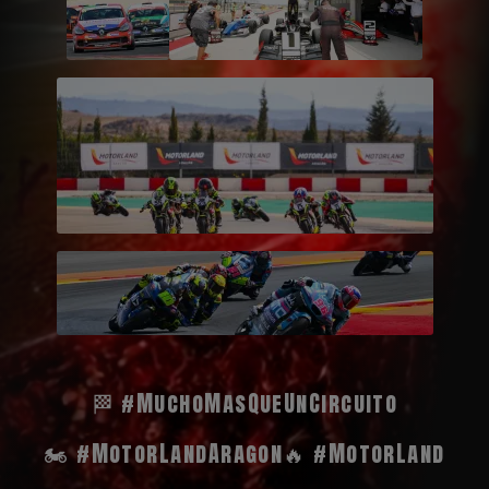
🏁 #MuchoMasQueUnCircuito
🏍️ #MotorLandAragon
🔥 #MotorLand