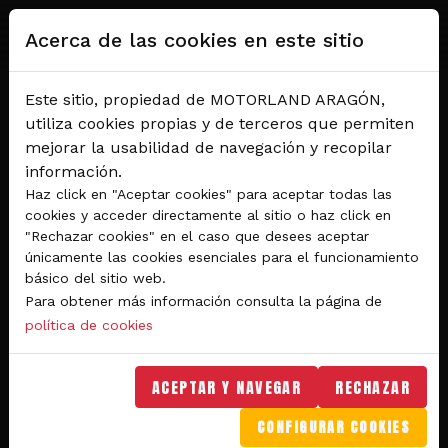
Pasar al contenido principal
Acerca de las cookies en este sitio
Este sitio, propiedad de MOTORLAND ARAGÓN,
utiliza cookies propias y de terceros que permiten
mejorar la usabilidad de navegación y recopilar
información.
Haz click en "Aceptar cookies" para aceptar todas las
cookies y acceder directamente al sitio o haz click en
"Rechazar cookies" en el caso que desees aceptar
Del 28 al 30 de agosto 2026
únicamente las cookies esenciales para el funcionamiento
Circuito de velocidad
básico del sitio web.
Para obtener más información consulta la página de
GRAN PREMIO
política de cookies
MICHELIN® DE ARAGÓN
DE MOTOGP™ 2026
ACEPTAR Y NAVEGAR
RECHAZAR
CONFIGURAR COOKIES