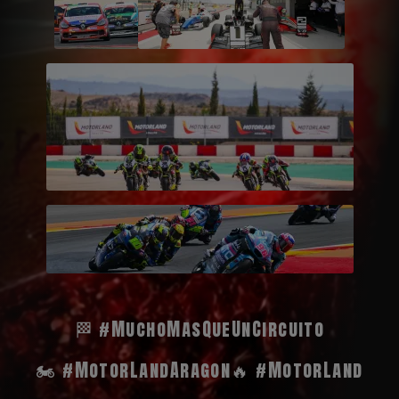
🏁 #MuchoMasQueUnCircuito
🏍️ #MotorLandAragon
🔥 #MotorLand