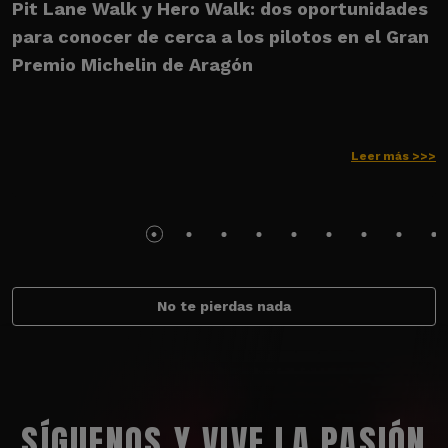
Pit Lane Walk y Hero Walk: dos oportunidades
U
para conocer de cerca a los pilotos en el Gran
M
Premio Michelin de Aragón
Leer más >>>
No te pierdas nada
SÍGUENOS Y VIVE LA PASIÓN