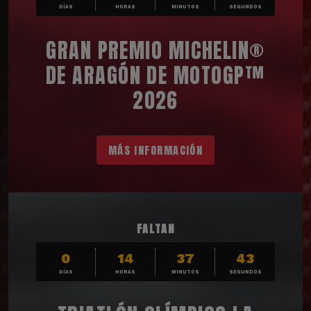
DÍAS
HORAS
MINUTOS
SEGUNDOS
GRAN PREMIO MICHELIN®
DE ARAGÓN DE MOTOGP™
2026
MÁS INFORMACIÓN
FALTAN
0
14
37
42
DÍAS
HORAS
MINUTOS
SEGUNDOS