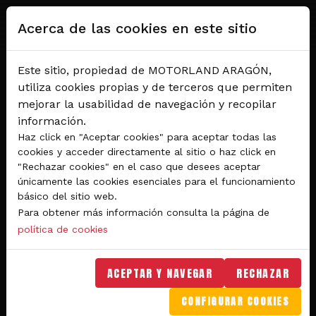
Pasar al contenido principal
Acerca de las cookies en este sitio
Este sitio, propiedad de MOTORLAND ARAGÓN,
utiliza cookies propias y de terceros que permiten
mejorar la usabilidad de navegación y recopilar
información.
Haz click en "Aceptar cookies" para aceptar todas las
cookies y acceder directamente al sitio o haz click en
"Rechazar cookies" en el caso que desees aceptar
Del 28 al 30 de agosto 2026
únicamente las cookies esenciales para el funcionamiento
Circuito de velocidad
básico del sitio web.
Para obtener más información consulta la página de
GRAN PREMIO
política de cookies
MICHELIN® DE ARAGÓN
DE MOTOGP™ 2026
ACEPTAR Y NAVEGAR
RECHAZAR
CONFIGURAR COOKIES