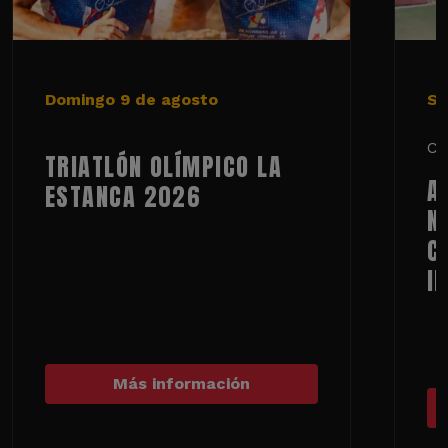
Domingo 9 de agosto
Sá
Ci
TRIATLÓN OLÍMPICO LA
A
ESTANCA 2026
N
C
I
Más información