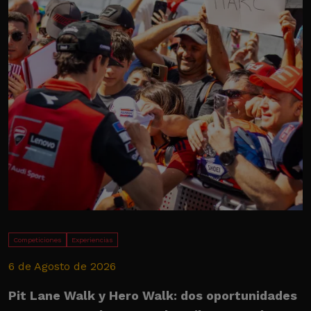
Competiciones
Experiencias
6 de Agosto de 2026
2
Pit Lane Walk y Hero Walk: dos oportunidades
U