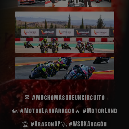
🏁 #MuchoMasQueUnCircuito
🏍️ #MotorLandAragon
🔥 #MotorLand
🏆 #AragonGP
🚀 #WSBKAragón