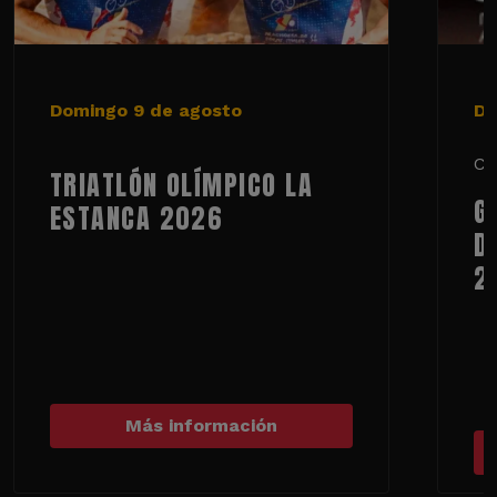
Domingo 9 de agosto
De
Ci
TRIATLÓN OLÍMPICO LA
G
ESTANCA 2026
D
2
Más información