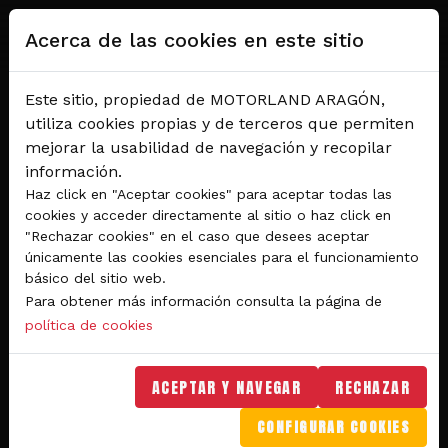
Pasar al contenido principal
Acerca de las cookies en este sitio
Este sitio, propiedad de MOTORLAND ARAGÓN,
utiliza cookies propias y de terceros que permiten
mejorar la usabilidad de navegación y recopilar
información.
Haz click en "Aceptar cookies" para aceptar todas las
cookies y acceder directamente al sitio o haz click en
"Rechazar cookies" en el caso que desees aceptar
Del 28 al 30 de agosto 2026
únicamente las cookies esenciales para el funcionamiento
Circuito de velocidad
básico del sitio web.
Para obtener más información consulta la página de
GRAN PREMIO
política de cookies
MICHELIN® DE ARAGÓN
DE MOTOGP™ 2026
ACEPTAR Y NAVEGAR
RECHAZAR
CONFIGURAR COOKIES