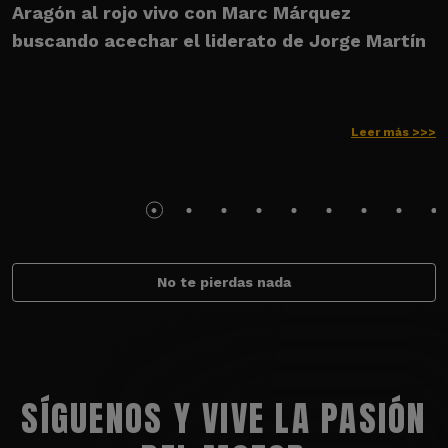
Aragón al rojo vivo con Marc Márquez
p
buscando acechar el liderato de Jorge Martín
P
Leer más >>>
No te pierdas nada
SÍGUENOS Y VIVE LA PASIÓN