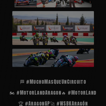
🏁 #MuchoMasQueUnCircuito
🏍️ #MotorLandAragon
🔥 #MotorLand
🏆 #AragonGP
🚀 #WSBKAragón