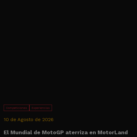
Competiciones
Experiencias
10 de Agosto de 2026
6
El Mundial de MotoGP aterriza en MotorLand
P