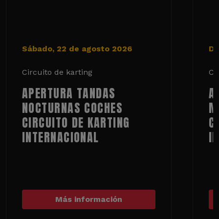
Sábado, 22 de agosto 2026
Do
Circuito de karting
Ci
APERTURA TANDAS
A
NOCTURNAS COCHES
M
CIRCUITO DE KARTING
C
INTERNACIONAL
I
Más información