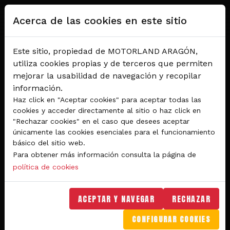
Pasar al contenido principal
Acerca de las cookies en este sitio
Este sitio, propiedad de MOTORLAND ARAGÓN,
utiliza cookies propias y de terceros que permiten
mejorar la usabilidad de navegación y recopilar
información.
Haz click en "Aceptar cookies" para aceptar todas las
cookies y acceder directamente al sitio o haz click en
"Rechazar cookies" en el caso que desees aceptar
Del 28 al 30 de agosto 2026
únicamente las cookies esenciales para el funcionamiento
Circuito de velocidad
básico del sitio web.
Para obtener más información consulta la página de
GRAN PREMIO
política de cookies
MICHELIN® DE ARAGÓN
DE MOTOGP™ 2026
ACEPTAR Y NAVEGAR
RECHAZAR
CONFIGURAR COOKIES