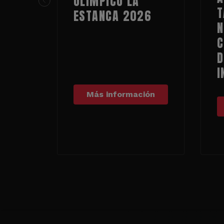
OLÍMPICO LA
T
ESTANCA 2026
N
C
D
I
Más información