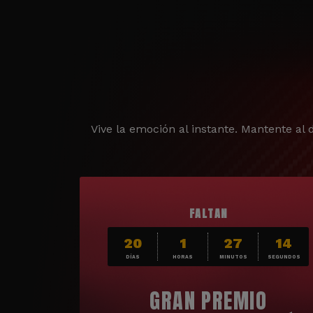
Vive la emoción al instante. Mantente al d
FALTAN
20
1
27
12
DÍAS
HORAS
MINUTOS
SEGUNDOS
GRAN PREMIO