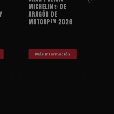
MICHELIN® DE
MOT
Y
ARAGÓN DE
MOT
MOTOGP™ 2026
Más información
Má