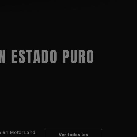
N ESTADO PURO
an en MotorLand
Ver todos los