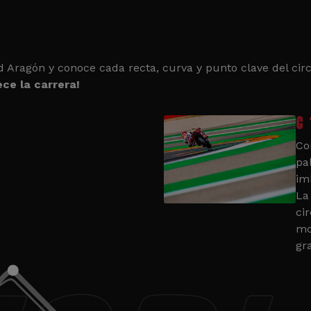
d Aragón y conoce cada recta, curva y punto clave del circ
ce la carrera!
C 
Co
pa
im
La
cir
mo
gr