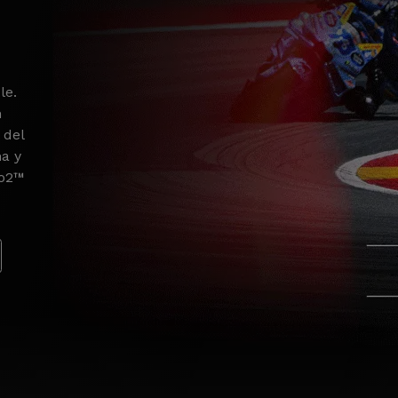
le.
n
 del
na y
to2™