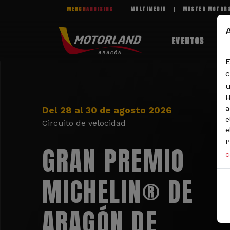
Pasar al contenido principal
MERCHANDISING
MULTIMEDIA
MASTER MOTOR
EVENTOS
E
c
u
H
a
Del 28 al 30 de agosto 2026
e
Circuito de velocidad
e
P
GRAN PREMIO
c
MICHELIN® DE
ARAGÓN DE