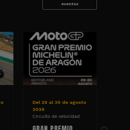
eventos
to
Del 28 al 30 de agosto
5 y 6
2026
2026
Circuito de velocidad
Circui
GRAN PREMIO
TAN