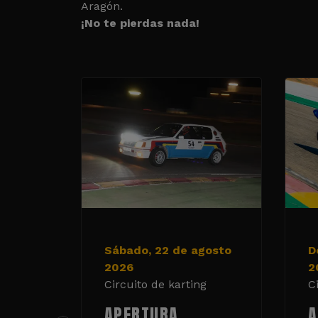
Aragón.
¡No te pierdas nada!
Sábado, 22 de agosto
D
2026
2
Circuito de karting
C
APERTURA
A