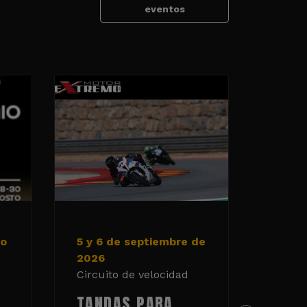
eventos
to
5 y 6 de septiembre de
Domin
2026
septi
Circuito de velocidad
Circui
TANDAS PARA
ARA