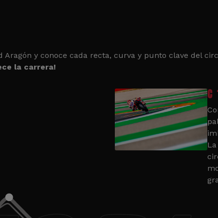
d Aragón y conoce cada recta, curva y punto clave del circ
ce la carrera!
C 
Co
pa
im
La
cir
mo
gr