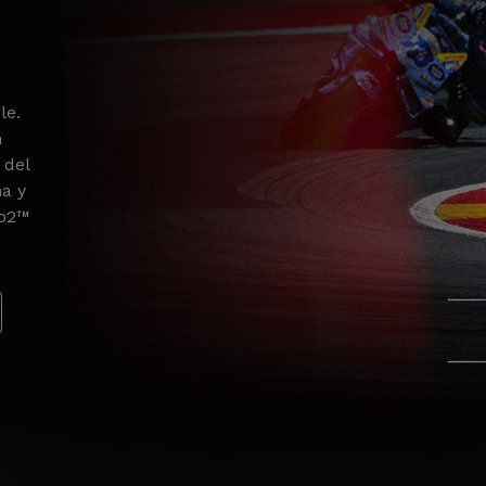
le.
n
 del
na y
to2™