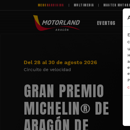
Pasar al contenido principal
MERCHANDISING
MULTIMEDIA
MASTER MOTOR
EVENTOS
E
c
u
H
a
Del 28 al 30 de agosto 2026
e
Circuito de velocidad
e
P
GRAN PREMIO
c
MICHELIN® DE
ARAGÓN DE