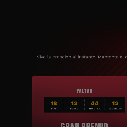
Vive la emoción al instante. Mantente al d
FALTAN
18
12
44
10
DÍAS
HORAS
MINUTOS
SEGUNDOS
GRAN PREMIO