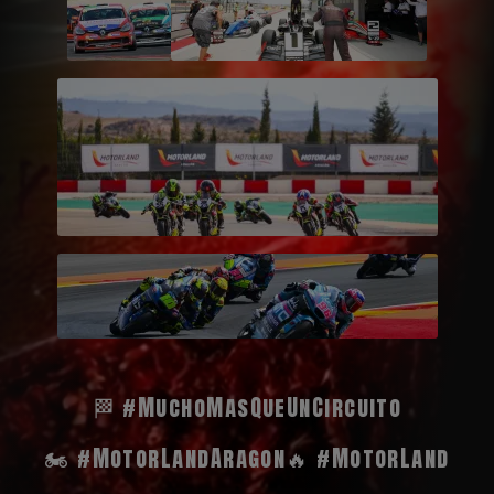
🏁 #MuchoMasQueUnCircuito
🏍️ #MotorLandAragon
🔥 #MotorLand