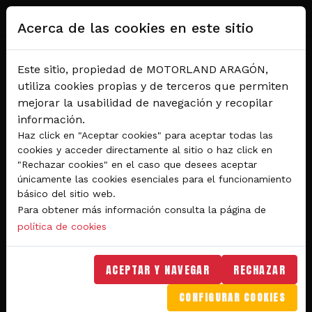
Pasar al contenido principal
Acerca de las cookies en este sitio
Este sitio, propiedad de MOTORLAND ARAGÓN,
utiliza cookies propias y de terceros que permiten
mejorar la usabilidad de navegación y recopilar
información.
Haz click en "Aceptar cookies" para aceptar todas las
cookies y acceder directamente al sitio o haz click en
"Rechazar cookies" en el caso que desees aceptar
Del 28 al 30 de agosto 2026
únicamente las cookies esenciales para el funcionamiento
Circuito de velocidad
básico del sitio web.
Para obtener más información consulta la página de
GRAN PREMIO
política de cookies
MICHELIN® DE ARAGÓN
DE MOTOGP™ 2026
ACEPTAR Y NAVEGAR
RECHAZAR
CONFIGURAR COOKIES