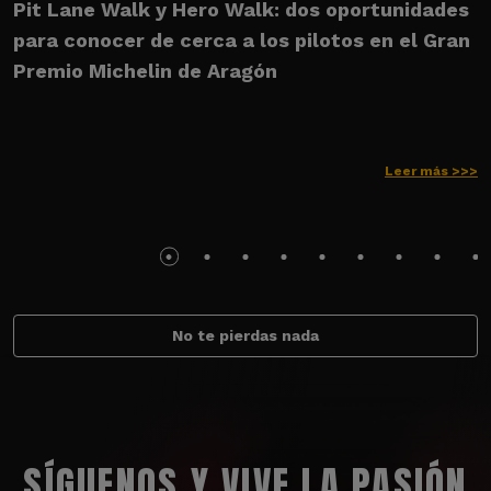
Pit Lane Walk y Hero Walk: dos oportunidades
U
para conocer de cerca a los pilotos en el Gran
M
Premio Michelin de Aragón
Leer más >>>
No te pierdas nada
SÍGUENOS Y VIVE LA PASIÓN