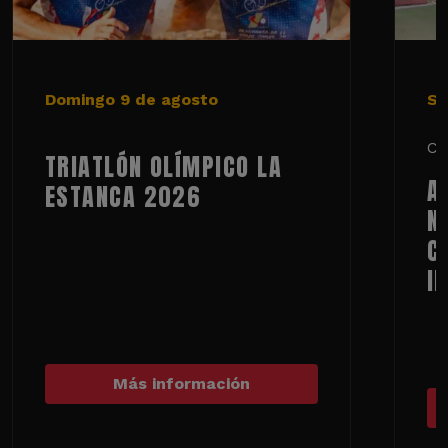
Domingo 9 de agosto
Sá
Ci
TRIATLÓN OLÍMPICO LA
A
ESTANCA 2026
N
C
I
Más información