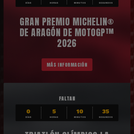
DÍAS
HORAS
MINUTOS
SEGUNDOS
GRAN PREMIO MICHELIN®
DE ARAGÓN DE MOTOGP™
2026
MÁS INFORMACIÓN
FALTAN
0
5
10
33
DÍAS
HORAS
MINUTOS
SEGUNDOS