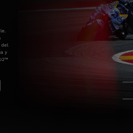
le.
n
 del
na y
to2™