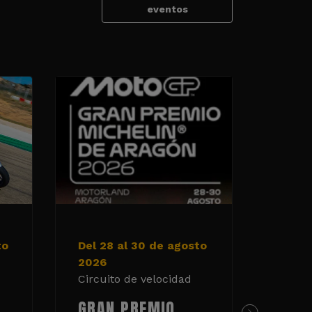
eventos
to
Del 28 al 30 de agosto
5 y 6
2026
2026
Circuito de velocidad
Circui
GRAN PREMIO
TAN