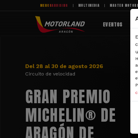
Pasar al contenido principal
MERCHANDISING
MULTIMEDIA
MASTER MOTOR
EVENTOS
E
c
u
H
a
Del 28 al 30 de agosto 2026
e
Circuito de velocidad
e
P
GRAN PREMIO
c
MICHELIN® DE
ARAGÓN DE