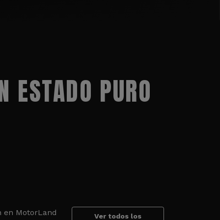
N ESTADO PURO
an en MotorLand
Ver todos los