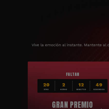
Vive la emoción al instante. Mantente al d
FALTAN
20
2
12
48
DÍAS
HORAS
MINUTOS
SEGUNDOS
GRAN PREMIO