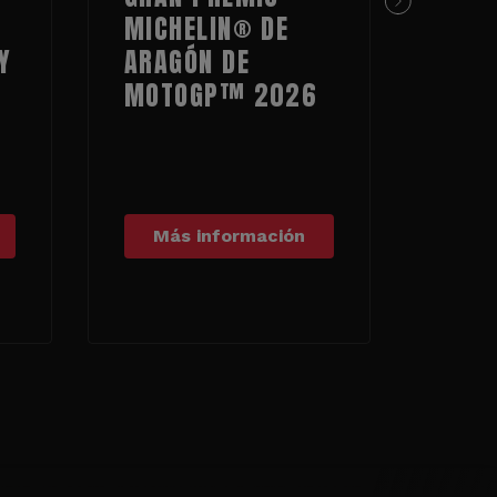
MICHELIN® DE
MOT
Y
ARAGÓN DE
MOT
MOTOGP™ 2026
Más información
Má