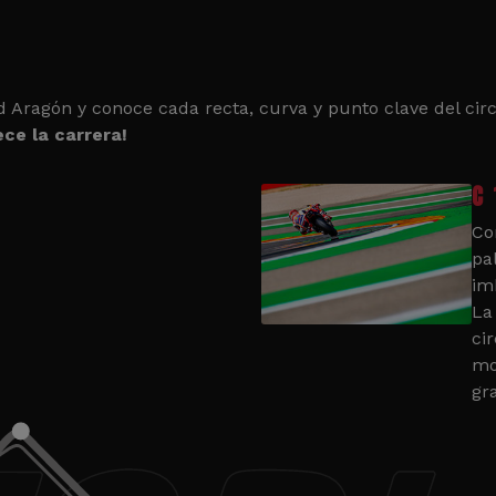
d Aragón y conoce cada recta, curva y punto clave del circ
ce la carrera!
C 
Co
pa
im
La
cir
mo
gr