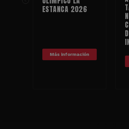
OLÍMPICO LA
T
ESTANCA 2026
N
C
D
I
Más información