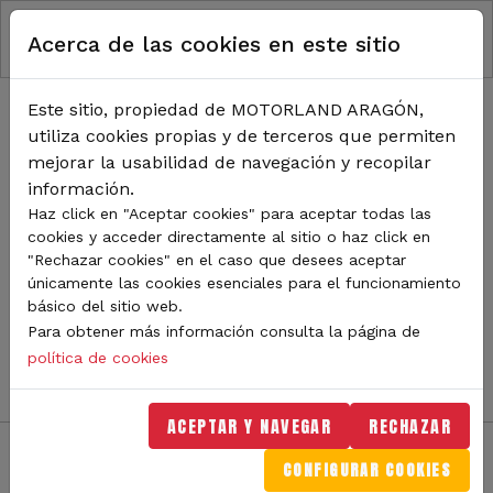
RUTA DE NAVEGACIÓN
Pasar al contenido principal
Acerca de las cookies en este sitio
Inicio
Noticias
TODA LA ACTUALIDAD DE
Este sitio, propiedad de MOTORLAND ARAGÓN,
utiliza cookies propias y de terceros que permiten
MOTORLAND
mejorar la usabilidad de navegación y recopilar
información.
Haz click en "Aceptar cookies" para aceptar todas las
cookies y acceder directamente al sitio o haz click en
Sigue de cerca todas las novedades de MotorLand
"Rechazar cookies" en el caso que desees aceptar
Aragón. Aquí encontrarás noticias sobre eventos,
únicamente las cookies esenciales para el funcionamiento
competiciones, pilotos, novedades del circuito y
básico del sitio web.
mucho más. Filtra por categoría o tipo de contenido y
Para obtener más información consulta la página de
no te pierdas nada del mundo del motor.
política de cookies
ACEPTAR Y NAVEGAR
RECHAZAR
CONFIGURAR COOKIES
Filtros