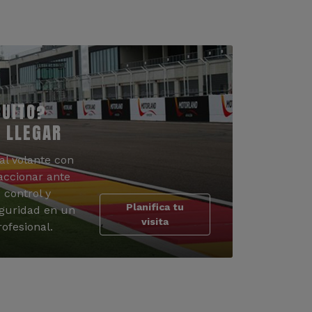
CUITO?
 LLEGAR
al volante con
accionar ante
 control y
Planifica tu
guridad en un
visita
ofesional.