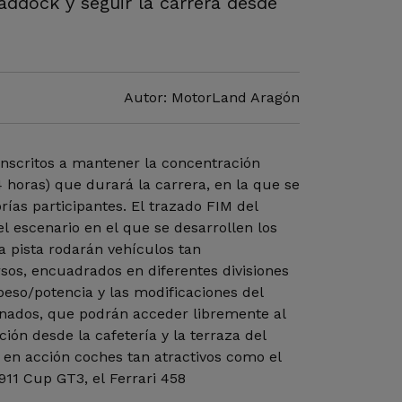
addock y seguir la carrera desde
Autor: MotorLand Aragón
 inscritos a mantener la concentración
 horas) que durará la carrera, en la que se
rías participantes. El trazado FIM del
el escenario en el que se desarrollen los
 pista rodarán vehículos tan
sos, encuadrados en diferentes divisiones
peso/potencia y las modificaciones del
onados, que podrán acceder libremente al
ción desde la cafetería y la terraza del
n en acción coches tan atractivos como el
11 Cup GT3, el Ferrari 458