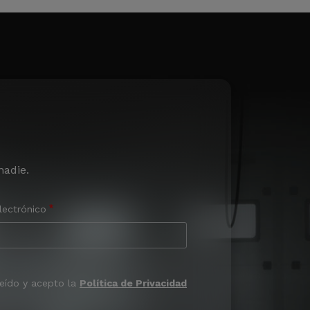
nadie.
lectrónico
leído y acepto la
Política de Privacidad