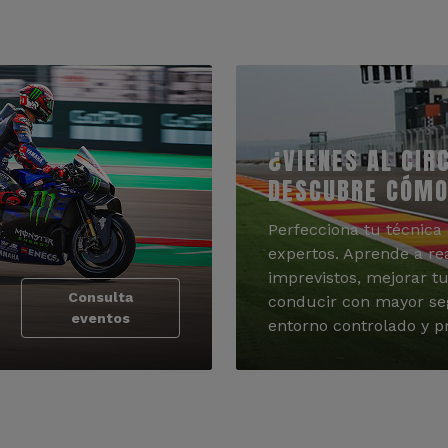
¿VIENES AL CIR
DESCUBRE CÓMO
Perfecciona tu técnica 
expertos. Aprende a re
imprevistos, mejorar tu
Consulta
conducir con mayor se
eventos
entorno controlado y pr