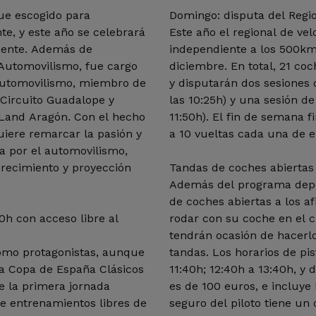
ue escogido para
Domingo: disputa del Regi
te, y este año se celebrará
Este año el regional de ve
icente. Además de
independiente a los 500km
Automovilismo, fue cargo
diciembre. En total, 21 co
 Automovilismo, miembro de
y disputarán dos sesiones d
 Circuito Guadalope y
las 10:25h) y una sesión d
Land Aragón. Con el hecho
11:50h). El fin de semana f
iere remarcar la pasión y
a 10 vueltas cada una de el
da por el automovilismo,
recimiento y proyección
Tandas de coches abiertas 
Además del programa depor
de coches abiertas a los a
0h con acceso libre al
rodar con su coche en el 
tendrán ocasión de hacerlo
omo protagonistas, aunque
tandas. Los horarios de pis
la Copa de España Clásicos
11:40h; 12:40h a 13:40h, y 
e la primera jornada
es de 100 euros, e incluye 
de entrenamientos libres de
seguro del piloto tiene un