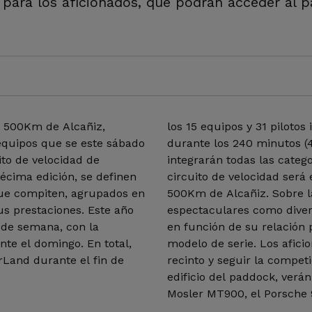
 para los aficionados, que podrán acceder al p
 500Km de Alcañiz,
los 15 equipos y 31 pilotos
 equipos que se este sábado
durante los 240 minutos (4
ito de velocidad de
integrarán todas las catego
cima edición, se definen
circuito de velocidad será 
que compiten, agrupados en
500Km de Alcañiz. Sobre la
us prestaciones. Este año
espectaculares como diver
n de semana, con la
en función de su relación 
nte el domingo. En total,
modelo de serie. Los afici
rLand durante el fin de
recinto y seguir la competi
edificio del paddock, verá
Mosler MT900, el Porsche 9