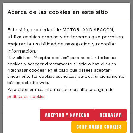
RUTA DE NAVEGACIÓN
Pasar al contenido principal
Acerca de las cookies en este sitio
Inicio
Noticias
TODA LA ACTUALIDAD DE
Este sitio, propiedad de MOTORLAND ARAGÓN,
utiliza cookies propias y de terceros que permiten
MOTORLAND
mejorar la usabilidad de navegación y recopilar
información.
Haz click en "Aceptar cookies" para aceptar todas las
cookies y acceder directamente al sitio o haz click en
Sigue de cerca todas las novedades de MotorLand
"Rechazar cookies" en el caso que desees aceptar
Aragón. Aquí encontrarás noticias sobre eventos,
únicamente las cookies esenciales para el funcionamiento
competiciones, pilotos, novedades del circuito y
básico del sitio web.
mucho más. Filtra por categoría o tipo de contenido y
Para obtener más información consulta la página de
no te pierdas nada del mundo del motor.
política de cookies
ACEPTAR Y NAVEGAR
RECHAZAR
CONFIGURAR COOKIES
Filtros