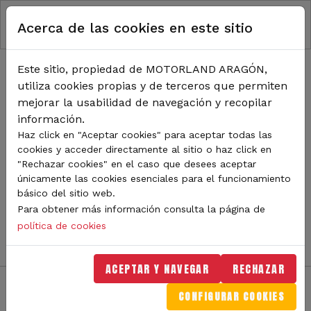
RUTA DE NAVEGACIÓN
Pasar al contenido principal
Acerca de las cookies en este sitio
Inicio
Noticias
TODA LA ACTUALIDAD DE
Este sitio, propiedad de MOTORLAND ARAGÓN,
utiliza cookies propias y de terceros que permiten
MOTORLAND
mejorar la usabilidad de navegación y recopilar
información.
Haz click en "Aceptar cookies" para aceptar todas las
cookies y acceder directamente al sitio o haz click en
Sigue de cerca todas las novedades de MotorLand
"Rechazar cookies" en el caso que desees aceptar
Aragón. Aquí encontrarás noticias sobre eventos,
únicamente las cookies esenciales para el funcionamiento
competiciones, pilotos, novedades del circuito y
básico del sitio web.
mucho más. Filtra por categoría o tipo de contenido y
Para obtener más información consulta la página de
no te pierdas nada del mundo del motor.
política de cookies
ACEPTAR Y NAVEGAR
RECHAZAR
CONFIGURAR COOKIES
Filtros