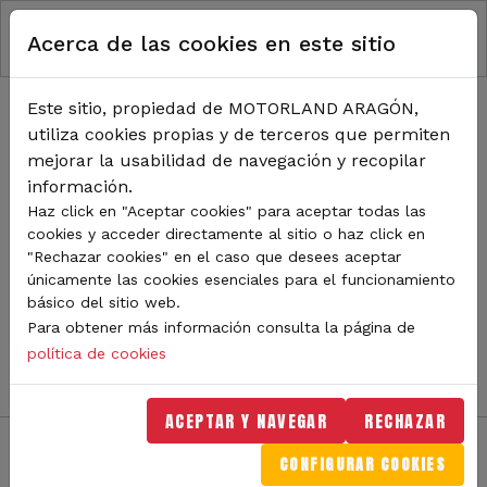
RUTA DE NAVEGACIÓN
Pasar al contenido principal
Acerca de las cookies en este sitio
Inicio
Noticias
TODA LA ACTUALIDAD DE
Este sitio, propiedad de MOTORLAND ARAGÓN,
utiliza cookies propias y de terceros que permiten
MOTORLAND
mejorar la usabilidad de navegación y recopilar
información.
Haz click en "Aceptar cookies" para aceptar todas las
cookies y acceder directamente al sitio o haz click en
Sigue de cerca todas las novedades de MotorLand
"Rechazar cookies" en el caso que desees aceptar
Aragón. Aquí encontrarás noticias sobre eventos,
únicamente las cookies esenciales para el funcionamiento
competiciones, pilotos, novedades del circuito y
básico del sitio web.
mucho más. Filtra por categoría o tipo de contenido y
Para obtener más información consulta la página de
no te pierdas nada del mundo del motor.
política de cookies
ACEPTAR Y NAVEGAR
RECHAZAR
CONFIGURAR COOKIES
Filtros