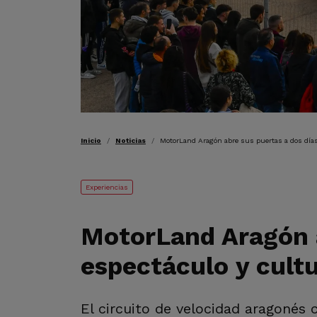
RUTA DE NAVEGAC
Inicio
Noticias
MotorLand Aragón abre sus puertas a dos días
Experiencias
MotorLand Aragón a
espectáculo y cult
El circuito de velocidad aragonés 