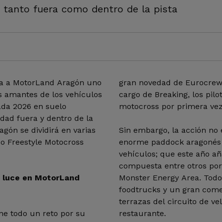
 tanto fuera como dentro de la pista
ega a MotorLand Aragón uno
gran novedad de Eurocrew
s amantes de los vehículos
cargo de Breaking, los pil
ada 2026 en suelo
motocross por primera ve
idad fuera y dentro de la
gón se dividirá en varias
Sin embargo, la acción no 
 o Freestyle Motocross
enorme paddock aragonés 
vehículos; que este año a
compuesta entre otros por
e luce en MotorLand
Monster Energy Area. Todo 
foodtrucks y un gran come
terrazas del circuito de ve
ne todo un reto por su
restaurante.