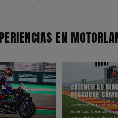
PERIENCIAS EN MOTORLA
¿VIENES AL CIR
DESCUBRE CÓMO
Perfecciona tu técnica 
expertos. Aprende a re
imprevistos, mejorar tu