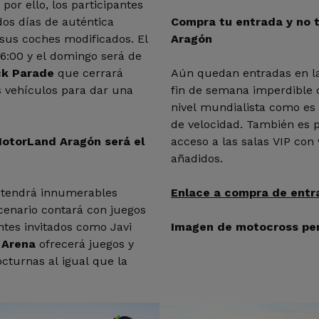
por ello, los participantes
os días de auténtica
Compra tu entrada y no 
sus coches modificados. El
Aragón
16:00 y el domingo será de
ck Parade
que cerrará
Aún quedan entradas en la
 vehículos para dar una
fin de semana imperdible c
nivel mundialista como es
de velocidad. También es p
MotorLand Aragón será el
acceso a las salas VIP con 
añadidos.
 tendrá innumerables
Enlace a compra de entr
scenario contará con juegos
ntes invitados como Javi
Imagen de motocross pe
 Arena
ofrecerá juegos y
octurnas al igual que la