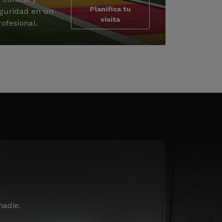
Planifica tu
guridad en un
visita
ofesional.
nadie.