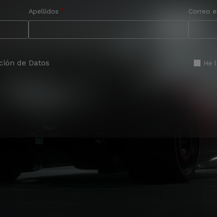
Apellidos
Correo e
ción de Datos
He 