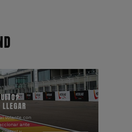
ND
CUITO?
 LLEGAR
al volante con
accionar ante
 control y