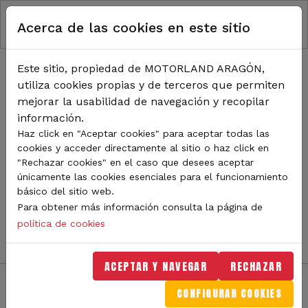
RUTA DE NAVEGACIÓN
Pasar al contenido principal
Acerca de las cookies en este sitio
Inicio
Noticias
TODA LA ACTUALIDAD DE
Este sitio, propiedad de MOTORLAND ARAGÓN,
utiliza cookies propias y de terceros que permiten
MOTORLAND
mejorar la usabilidad de navegación y recopilar
información.
Haz click en "Aceptar cookies" para aceptar todas las
cookies y acceder directamente al sitio o haz click en
Sigue de cerca todas las novedades de MotorLand
"Rechazar cookies" en el caso que desees aceptar
Aragón. Aquí encontrarás noticias sobre eventos,
únicamente las cookies esenciales para el funcionamiento
competiciones, pilotos, novedades del circuito y
básico del sitio web.
mucho más. Filtra por categoría o tipo de contenido y
Para obtener más información consulta la página de
no te pierdas nada del mundo del motor.
política de cookies
ACEPTAR Y NAVEGAR
RECHAZAR
CONFIGURAR COOKIES
Filtros