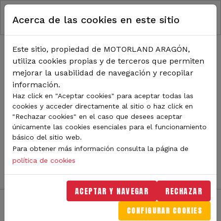
RUTA DE NAVEGACIÓN
Pasar al contenido principal
Acerca de las cookies en este sitio
Inicio
Noticias
TODA LA ACTUALIDAD DE
Este sitio, propiedad de MOTORLAND ARAGÓN,
utiliza cookies propias y de terceros que permiten
MOTORLAND
mejorar la usabilidad de navegación y recopilar
información.
Haz click en "Aceptar cookies" para aceptar todas las
cookies y acceder directamente al sitio o haz click en
Sigue de cerca todas las novedades de MotorLand
"Rechazar cookies" en el caso que desees aceptar
Aragón. Aquí encontrarás noticias sobre eventos,
únicamente las cookies esenciales para el funcionamiento
competiciones, pilotos, novedades del circuito y
básico del sitio web.
mucho más. Filtra por categoría o tipo de contenido y
Para obtener más información consulta la página de
no te pierdas nada del mundo del motor.
política de cookies
ACEPTAR Y NAVEGAR
RECHAZAR
CONFIGURAR COOKIES
Filtros