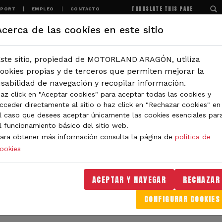
TRANSLATE THIS PAGE
SPORT
EMPLEO
CONTACTO
Acerca de las cookies en este sitio
MOTORLAND
EXPERIENCIAS
NOTICIAS
ste sitio, propiedad de MOTORLAND ARAGÓN, utiliza
IÓN
ookies propias y de terceros que permiten mejorar la
sabilidad de navegación y recopilar información.
az click en "Aceptar cookies" para aceptar todas las cookies y
IDAD DE MOTORLAND
cceder directamente al sitio o haz click en "Rechazar cookies" en
l caso que desees aceptar únicamente las cookies esenciales par
l funcionamiento básico del sitio web.
ara obtener más información consulta la página de
política de
ookies
orLand Aragón. Aquí encontrarás noticias sobre eventos, 
. Filtra por categoría o tipo de contenido y no te pierdas
ACEPTAR Y NAVEGAR
RECHAZAR
CONFIGURAR COOKIES