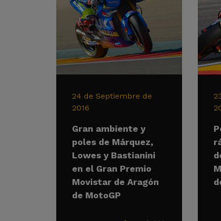
24 de Septiembre de
2
2016
2
Gran ambiente y
P
poles de Márquez,
r
Lowes y Bastianini
d
en el Gran Premio
M
Movistar de Aragón
d
de MotoGP