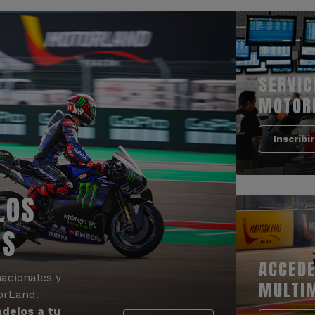
SERVIC
MOTOR
Inscribi
LOS
OS
ACCEDE
acionales y
MULTI
orLand.
delos a tu