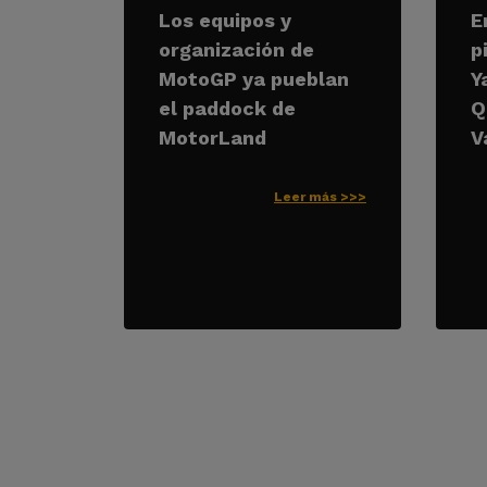
Los equipos y
E
organización de
p
MotoGP ya pueblan
Y
el paddock de
Q
MotorLand
V
Leer más >>>