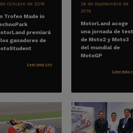
 de Octubre de 2016
26 de Septiembre de
2016
n Trofeo Made in
MotorLand acoge
echnoPark
una jornada de tes
otorLand premiará
de Moto2 y Moto3
 los ganadores de
del mundial de
otoStudent
MotoGP
Leer más >>>
Leer más 