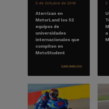
5 de Octubre de 2016
3
Aterrizan en
U
MotorLand los 52
T
equipos de
M
universidades
a
internacionales que
M
compiten en
MotoStudent
Leer más >>>