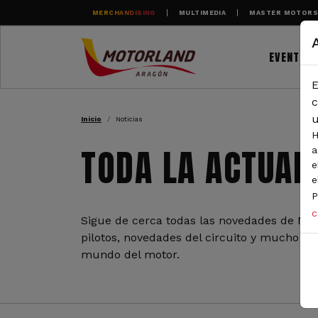
Pasar al contenido principal
MERCHANDISING
MULTIMEDIA
MASTER MOTOR
EVENTOS
E
RUTA DE NAVEGAC
c
u
Inicio
Noticias
H
TODA LA ACTUAL
a
e
e
P
c
Sigue de cerca todas las novedades de Mot
pilotos, novedades del circuito y mucho más
mundo del motor.