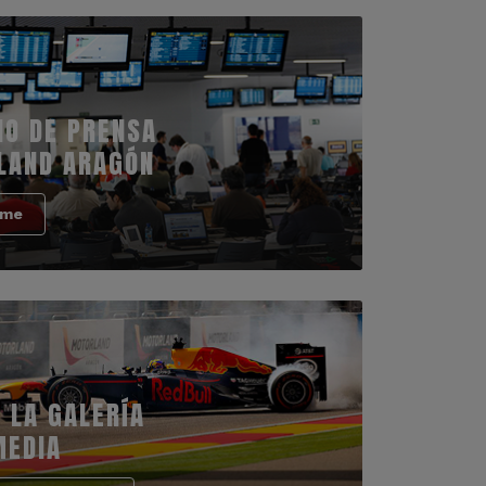
IO DE PRENSA
LAND ARAGÓN
rme
 LA GALERÍA
MEDIA