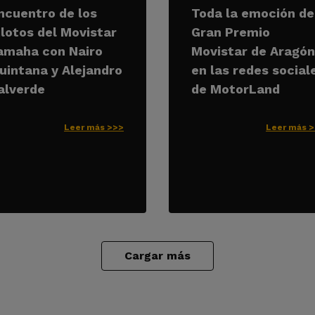
ncuentro de los
Toda la emoción de
ilotos del Movistar
Gran Premio
amaha con Nairo
Movistar de Aragón
uintana y Alejandro
en las redes social
alverde
de MotorLand
Leer más >>>
Leer más 
Cargar más