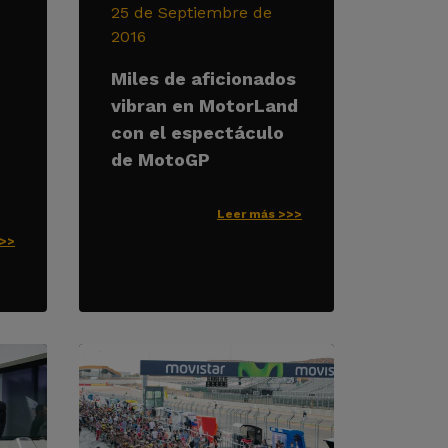
25 de Septiembre de
2016
Miles de aficionados
t
vibran en MotorLand
con el espectáculo
de MotoGP
Leer más >>>
>>>