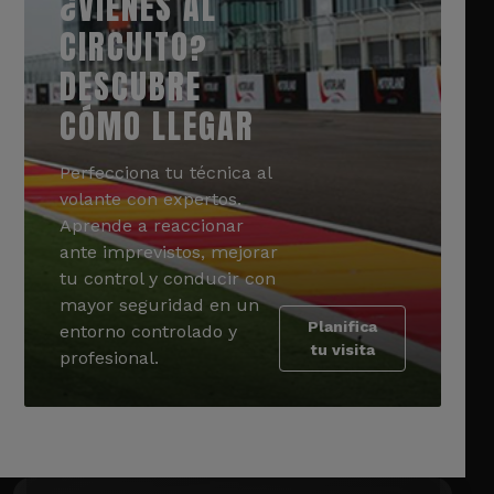
¿VIENES AL
CIRCUITO?
DESCUBRE
CÓMO LLEGAR
Perfecciona tu técnica al
volante con expertos.
Aprende a reaccionar
ante imprevistos, mejorar
tu control y conducir con
mayor seguridad en un
Planifica
entorno controlado y
tu visita
profesional.