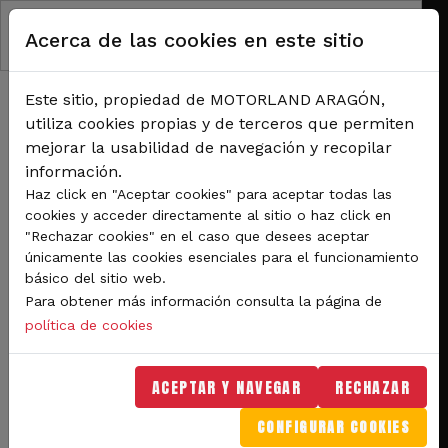
Pasar al contenido principal
Acerca de las cookies en este sitio
Este sitio, propiedad de MOTORLAND ARAGÓN,
utiliza cookies propias y de terceros que permiten
mejorar la usabilidad de navegación y recopilar
información.
RUTA DE NAVEGACIÓN
Haz click en "Aceptar cookies" para aceptar todas las
Inicio
Noticias
cookies y acceder directamente al sitio o haz click en
El Campeonato de Aragón de Autocross inaugura la temporada en MotorLand
"Rechazar cookies" en el caso que desees aceptar
este domingo
únicamente las cookies esenciales para el funcionamiento
básico del sitio web.
El Campeonato de Aragón
Para obtener más información consulta la página de
de Autocross inaugura la
política de cookies
temporada en MotorLand
ACEPTAR Y NAVEGAR
RECHAZAR
este domingo
CONFIGURAR COOKIES