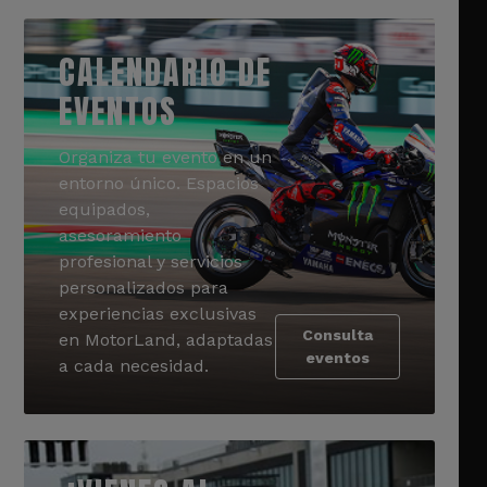
CALENDARIO DE
EVENTOS
Organiza tu evento en un
entorno único. Espacios
equipados,
asesoramiento
profesional y servicios
personalizados para
experiencias exclusivas
Consulta
en MotorLand, adaptadas
eventos
a cada necesidad.