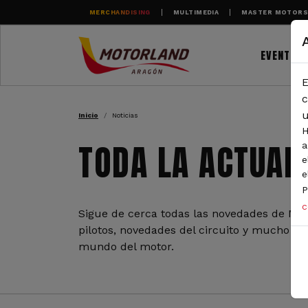
Pasar al contenido principal
MERCHANDISING
MULTIMEDIA
MASTER MOTOR
EVENTOS
E
RUTA DE NAVEGAC
c
u
Inicio
Noticias
H
TODA LA ACTUAL
a
e
e
P
c
Sigue de cerca todas las novedades de Mot
pilotos, novedades del circuito y mucho más
mundo del motor.