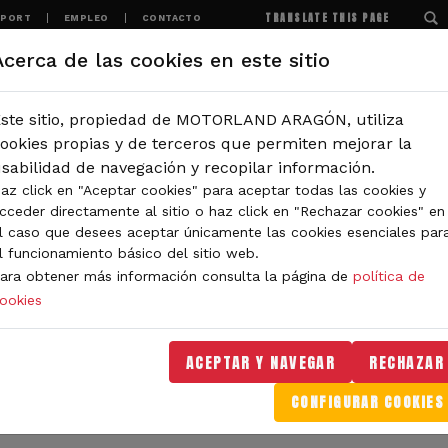
TRANSLATE THIS PAGE
SPORT
EMPLEO
CONTACTO
Acerca de las cookies en este sitio
MOTORLAND
EXPERIENCIAS
NOTICIAS
ste sitio, propiedad de MOTORLAND ARAGÓN, utiliza
IÓN
ookies propias y de terceros que permiten mejorar la
sabilidad de navegación y recopilar información.
az click en "Aceptar cookies" para aceptar todas las cookies y
IDAD DE MOTORLAND
cceder directamente al sitio o haz click en "Rechazar cookies" en
l caso que desees aceptar únicamente las cookies esenciales par
l funcionamiento básico del sitio web.
ara obtener más información consulta la página de
política de
ookies
orLand Aragón. Aquí encontrarás noticias sobre eventos, 
. Filtra por categoría o tipo de contenido y no te pierdas
ACEPTAR Y NAVEGAR
RECHAZAR
CONFIGURAR COOKIES