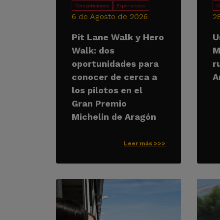
Competiciones
Experiencias
C
6 de Agosto de 2026
2
Pit Lane Walk y Hero
U
Walk: dos
M
oportunidades para
r
conocer de cerca a
A
los pilotos en el
Gran Premio
Michelin de Aragón
Leer más >>>