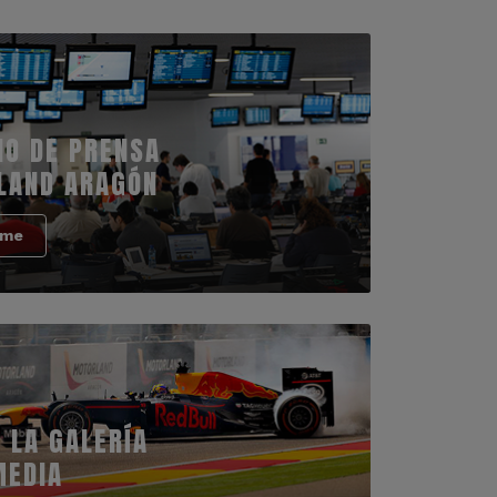
IO DE PRENSA
LAND ARAGÓN
rme
 LA GALERÍA
MEDIA