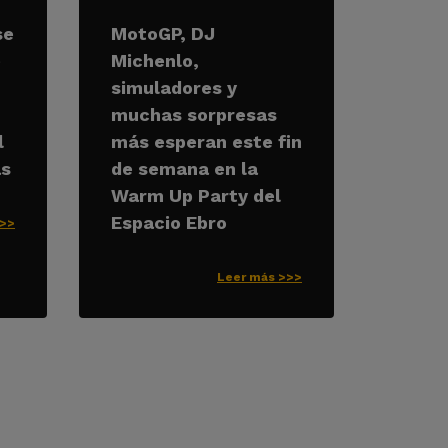
se
MotoGP, DJ
e
Michenlo,
simuladores y
muchas sorpresas
l
más esperan este fin
as
de semana en la
Warm Up Party del
Espacio Ebro
>>>
Leer más >>>