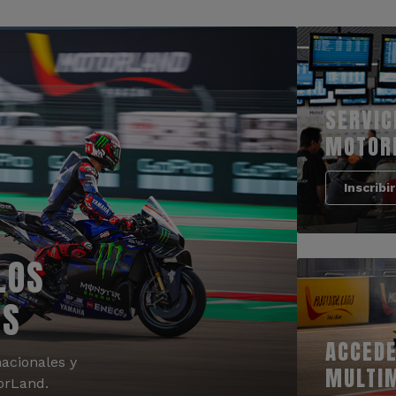
SERVIC
MOTOR
Inscribi
LOS
OS
ACCEDE
acionales y
MULTI
orLand.