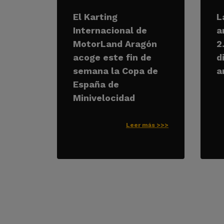
El Karting
L
Internacional de
a
MotorLand Aragón
2
acoge este fin de
d
semana la Copa de
a
España de
Minivelocidad
Leer más >>>