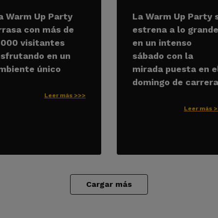
a Warm Up Party
La Warm Up Party 
rrasa con más de
estrena a lo grand
.000 visitantes
en un intenso
isfrutando en un
sábado con la
mbiente único
mirada puesta en e
domingo de carrer
Leer más >>>
Leer más 
Cargar más