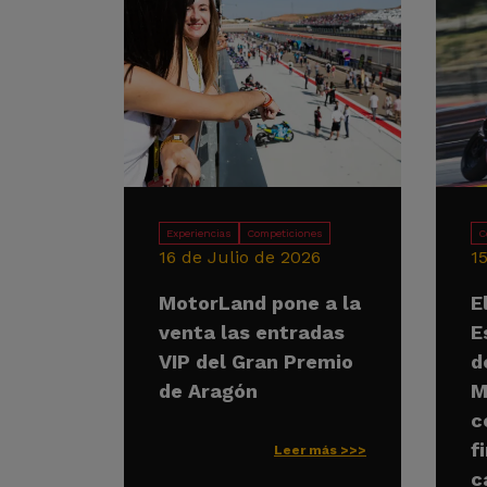
Experiencias
Competiciones
C
16 de Julio de 2026
1
MotorLand pone a la
E
venta las entradas
E
VIP del Gran Premio
d
de Aragón
M
c
f
Leer más >>>
c