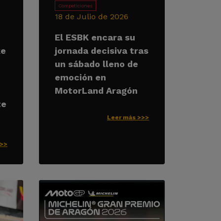
Competiciones
18 de Julio de 2026
El ESBK encara su
ke
jornada decisiva tras
un sábado lleno de
emoción en
MotorLand Aragón
te
Leer más >>>
>>>