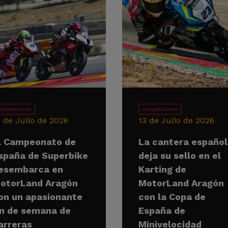
ompeticiones
Competiciones
5 de Julio de 2026
13 de Julio de 2026
l Campeonato de
La cantera españo
spaña de Superbike
deja su sello en el
esembarca en
Karting de
otorLand Aragón
MotorLand Aragón
on un apasionante
con la Copa de
in de semana de
España de
arreras
Minivelocidad