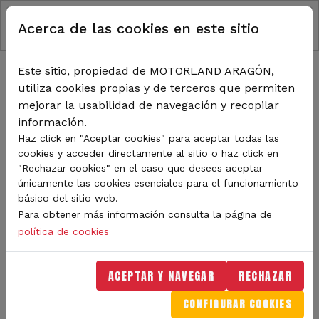
RUTA DE NAVEGACIÓN
Pasar al contenido principal
Acerca de las cookies en este sitio
Inicio
Noticias
TODA LA ACTUALIDAD DE
Este sitio, propiedad de MOTORLAND ARAGÓN,
utiliza cookies propias y de terceros que permiten
MOTORLAND
mejorar la usabilidad de navegación y recopilar
información.
Haz click en "Aceptar cookies" para aceptar todas las
cookies y acceder directamente al sitio o haz click en
Sigue de cerca todas las novedades de MotorLand
"Rechazar cookies" en el caso que desees aceptar
Aragón. Aquí encontrarás noticias sobre eventos,
únicamente las cookies esenciales para el funcionamiento
competiciones, pilotos, novedades del circuito y
básico del sitio web.
mucho más. Filtra por categoría o tipo de contenido y
Para obtener más información consulta la página de
no te pierdas nada del mundo del motor.
política de cookies
ACEPTAR Y NAVEGAR
RECHAZAR
CONFIGURAR COOKIES
Filtros