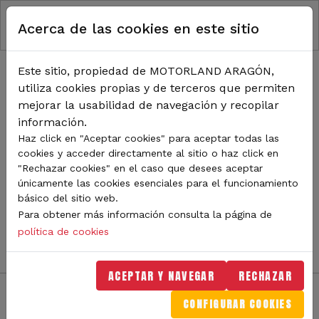
RUTA DE NAVEGACIÓN
Pasar al contenido principal
Acerca de las cookies en este sitio
Inicio
Noticias
TODA LA ACTUALIDAD DE
Este sitio, propiedad de MOTORLAND ARAGÓN,
utiliza cookies propias y de terceros que permiten
MOTORLAND
mejorar la usabilidad de navegación y recopilar
información.
Haz click en "Aceptar cookies" para aceptar todas las
cookies y acceder directamente al sitio o haz click en
Sigue de cerca todas las novedades de MotorLand
"Rechazar cookies" en el caso que desees aceptar
Aragón. Aquí encontrarás noticias sobre eventos,
únicamente las cookies esenciales para el funcionamiento
competiciones, pilotos, novedades del circuito y
básico del sitio web.
mucho más. Filtra por categoría o tipo de contenido y
Para obtener más información consulta la página de
no te pierdas nada del mundo del motor.
política de cookies
ACEPTAR Y NAVEGAR
RECHAZAR
CONFIGURAR COOKIES
Filtros