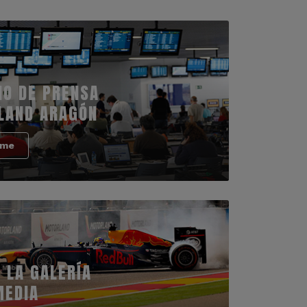
IO DE PRENSA
LAND ARAGÓN
rme
 LA GALERÍA
MEDIA