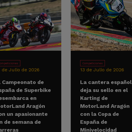
ompeticiones
Competiciones
5 de Julio de 2026
13 de Julio de 2026
l Campeonato de
La cantera españo
spaña de Superbike
deja su sello en el
esembarca en
Karting de
otorLand Aragón
MotorLand Aragón
on un apasionante
con la Copa de
in de semana de
España de
arreras
Minivelocidad