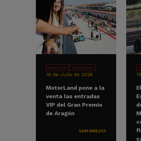
Experiencias
Competiciones
C
16 de Julio de 2026
1
MotorLand pone a la
E
venta las entradas
E
VIP del Gran Premio
d
de Aragón
M
c
f
Leer más >>>
c