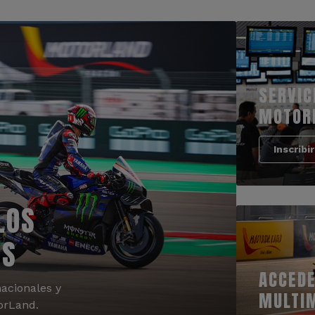
SERVIC
MOTOR
Inscribi
LOS
OS
ACCEDE
acionales y
MULTI
orLand.