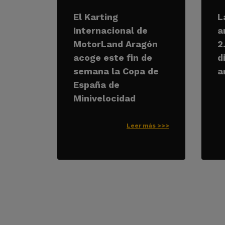
El Karting
L
Internacional de
a
MotorLand Aragón
2
acoge este fin de
d
semana la Copa de
a
España de
Minivelocidad
Leer más >>>