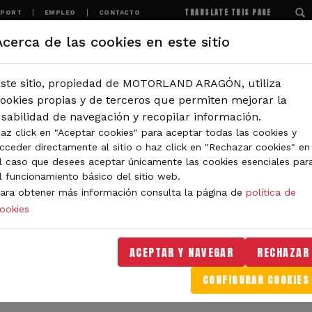
TRANSLATE THIS PAGE
SPORT
EMPLEO
CONTACTO
Acerca de las cookies en este sitio
MOTORLAND
EXPERIENCIAS
NOTICIAS
ste sitio, propiedad de MOTORLAND ARAGÓN, utiliza
IÓN
ookies propias y de terceros que permiten mejorar la
sabilidad de navegación y recopilar información.
az click en "Aceptar cookies" para aceptar todas las cookies y
IDAD DE MOTORLAND
cceder directamente al sitio o haz click en "Rechazar cookies" en
l caso que desees aceptar únicamente las cookies esenciales par
l funcionamiento básico del sitio web.
ara obtener más información consulta la página de
política de
ookies
orLand Aragón. Aquí encontrarás noticias sobre eventos, 
. Filtra por categoría o tipo de contenido y no te pierdas
ACEPTAR Y NAVEGAR
RECHAZAR
CONFIGURAR COOKIES