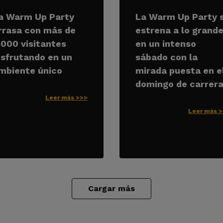
a Warm Up Party
La Warm Up Party 
rrasa con más de
estrena a lo grand
.000 visitantes
en un intenso
isfrutando en un
sábado con la
mbiente único
mirada puesta en e
domingo de carrer
Leer más >>>
Leer más 
Cargar más