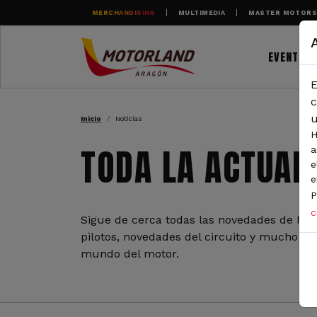
Pasar al contenido principal
MERCHANDISING
MULTIMEDIA
MASTER MOTOR
EVENTOS
E
RUTA DE NAVEGAC
c
u
Inicio
Noticias
H
TODA LA ACTUAL
a
e
e
P
c
Sigue de cerca todas las novedades de Mot
pilotos, novedades del circuito y mucho más
mundo del motor.