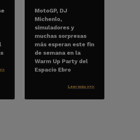
se
MotoGP, DJ
e
Michenlo,
simuladores y
muchas sorpresas
l
más esperan este fin
as
de semana en la
Warm Up Party del
Espacio Ebro
>>>
Leer más >>>