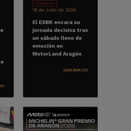
Competiciones
18 de Julio de 2026
El ESBK encara su
ke
jornada decisiva tras
un sábado lleno de
emoción en
MotorLand Aragón
te
Leer más >>>
>>>