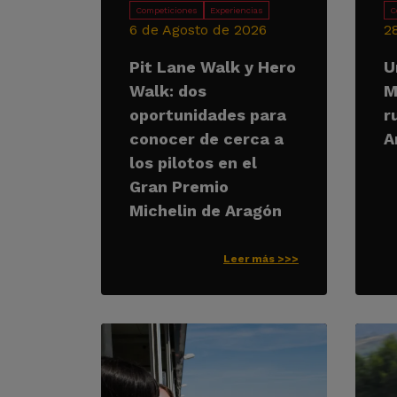
Competiciones
Experiencias
C
6 de Agosto de 2026
2
Pit Lane Walk y Hero
U
Walk: dos
M
oportunidades para
r
conocer de cerca a
A
los pilotos en el
Gran Premio
Michelin de Aragón
Leer más >>>