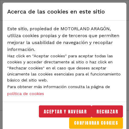
RUTA DE NAVEGACIÓN
Pasar al contenido principal
Acerca de las cookies en este sitio
Inicio
Noticias
TODA LA ACTUALIDAD DE
Este sitio, propiedad de MOTORLAND ARAGÓN,
utiliza cookies propias y de terceros que permiten
MOTORLAND
mejorar la usabilidad de navegación y recopilar
información.
Haz click en "Aceptar cookies" para aceptar todas las
cookies y acceder directamente al sitio o haz click en
Sigue de cerca todas las novedades de MotorLand
"Rechazar cookies" en el caso que desees aceptar
Aragón. Aquí encontrarás noticias sobre eventos,
únicamente las cookies esenciales para el funcionamiento
competiciones, pilotos, novedades del circuito y
básico del sitio web.
mucho más. Filtra por categoría o tipo de contenido y
Para obtener más información consulta la página de
no te pierdas nada del mundo del motor.
política de cookies
ACEPTAR Y NAVEGAR
RECHAZAR
CONFIGURAR COOKIES
Filtros