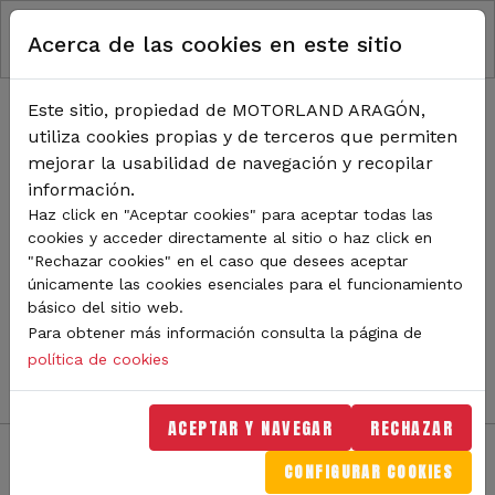
RUTA DE NAVEGACIÓN
Pasar al contenido principal
Acerca de las cookies en este sitio
Inicio
Noticias
TODA LA ACTUALIDAD DE
Este sitio, propiedad de MOTORLAND ARAGÓN,
utiliza cookies propias y de terceros que permiten
MOTORLAND
mejorar la usabilidad de navegación y recopilar
información.
Haz click en "Aceptar cookies" para aceptar todas las
cookies y acceder directamente al sitio o haz click en
Sigue de cerca todas las novedades de MotorLand
"Rechazar cookies" en el caso que desees aceptar
Aragón. Aquí encontrarás noticias sobre eventos,
únicamente las cookies esenciales para el funcionamiento
competiciones, pilotos, novedades del circuito y
básico del sitio web.
mucho más. Filtra por categoría o tipo de contenido y
Para obtener más información consulta la página de
no te pierdas nada del mundo del motor.
política de cookies
ACEPTAR Y NAVEGAR
RECHAZAR
CONFIGURAR COOKIES
Filtros