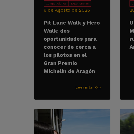
Competiciones
Experiencias
C
6 de Agosto de 2026
2
Pit Lane Walk y Hero
U
Walk: dos
M
oportunidades para
r
conocer de cerca a
A
los pilotos en el
Gran Premio
Michelin de Aragón
Leer más >>>