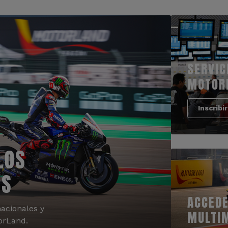
SERVIC
MOTOR
Inscribi
LOS
OS
ACCEDE
acionales y
MULTI
orLand.