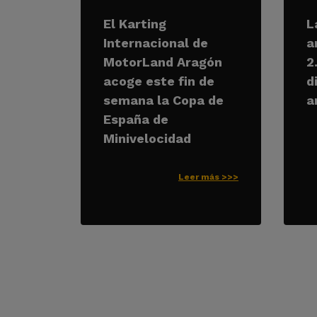
El Karting
L
Internacional de
a
MotorLand Aragón
2
acoge este fin de
d
semana la Copa de
a
España de
Minivelocidad
Leer más >>>