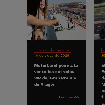
Experiencias
Competiciones
C
16 de Julio de 2026
1
MotorLand pone a la
E
venta las entradas
E
VIP del Gran Premio
d
de Aragón
M
c
f
Leer más >>>
c