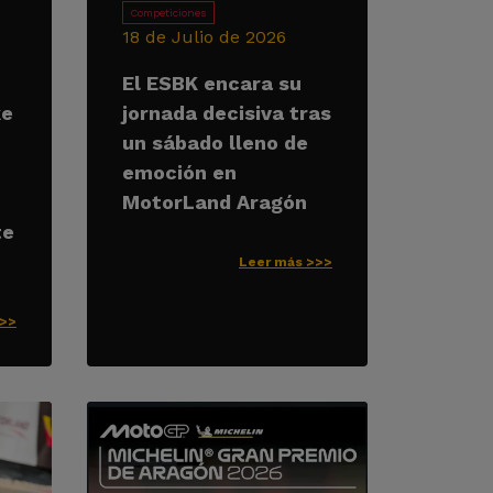
Competiciones
18 de Julio de 2026
El ESBK encara su
ke
jornada decisiva tras
un sábado lleno de
emoción en
MotorLand Aragón
te
Leer más >>>
>>>