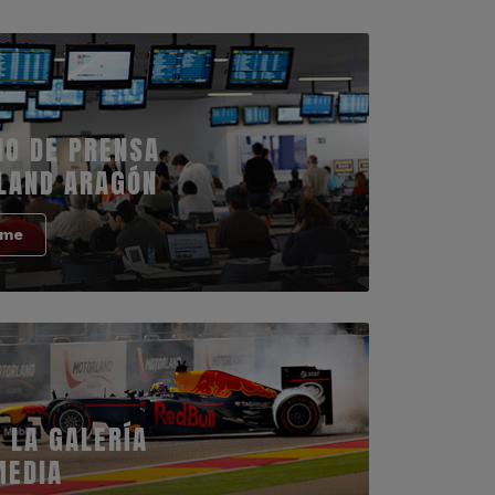
IO DE PRENSA
LAND ARAGÓN
rme
 LA GALERÍA
MEDIA