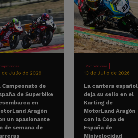
ompeticiones
Competiciones
5 de Julio de 2026
13 de Julio de 2026
l Campeonato de
La cantera españo
spaña de Superbike
deja su sello en el
esembarca en
Karting de
otorLand Aragón
MotorLand Aragón
on un apasionante
con la Copa de
in de semana de
España de
arreras
Minivelocidad