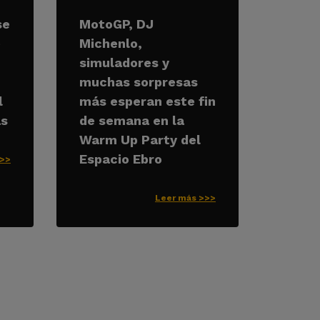
se
MotoGP, DJ
e
Michenlo,
simuladores y
muchas sorpresas
l
más esperan este fin
as
de semana en la
Warm Up Party del
Espacio Ebro
>>>
Leer más >>>