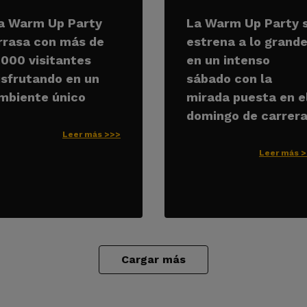
a Warm Up Party
La Warm Up Party 
rrasa con más de
estrena a lo grand
.000 visitantes
en un intenso
isfrutando en un
sábado con la
mbiente único
mirada puesta en e
domingo de carrer
Leer más >>>
Leer más 
Cargar más