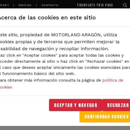
TRANSLATE THIS PAGE
SPORT
EMPLEO
CONTACTO
Acerca de las cookies en este sitio
MOTORLAND
EXPERIENCIAS
NOTICIAS
ste sitio, propiedad de MOTORLAND ARAGÓN, utiliza
IÓN
ookies propias y de terceros que permiten mejorar la
sabilidad de navegación y recopilar información.
az click en "Aceptar cookies" para aceptar todas las cookies y
IDAD DE MOTORLAND
cceder directamente al sitio o haz click en "Rechazar cookies" en
l caso que desees aceptar únicamente las cookies esenciales par
l funcionamiento básico del sitio web.
ara obtener más información consulta la página de
política de
ookies
orLand Aragón. Aquí encontrarás noticias sobre eventos, 
. Filtra por categoría o tipo de contenido y no te pierdas
ACEPTAR Y NAVEGAR
RECHAZAR
CONFIGURAR COOKIES