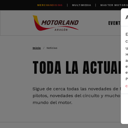
Pasar al contenido principal
MERCHANDISING
MULTIMEDIA
MASTER MOTOR
EVENTOS
E
RUTA DE NAVEGAC
c
u
Inicio
Noticias
H
TODA LA ACTUAL
a
e
e
P
c
Sigue de cerca todas las novedades de Mot
pilotos, novedades del circuito y mucho más
mundo del motor.