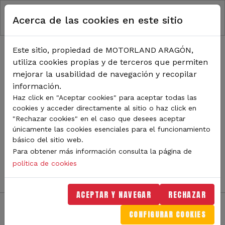
RUTA DE NAVEGACIÓN
Pasar al contenido principal
Acerca de las cookies en este sitio
Inicio
Noticias
TODA LA ACTUALIDAD DE
Este sitio, propiedad de MOTORLAND ARAGÓN,
utiliza cookies propias y de terceros que permiten
MOTORLAND
mejorar la usabilidad de navegación y recopilar
información.
Haz click en "Aceptar cookies" para aceptar todas las
cookies y acceder directamente al sitio o haz click en
Sigue de cerca todas las novedades de MotorLand
"Rechazar cookies" en el caso que desees aceptar
Aragón. Aquí encontrarás noticias sobre eventos,
únicamente las cookies esenciales para el funcionamiento
competiciones, pilotos, novedades del circuito y
básico del sitio web.
mucho más. Filtra por categoría o tipo de contenido y
Para obtener más información consulta la página de
no te pierdas nada del mundo del motor.
política de cookies
ACEPTAR Y NAVEGAR
RECHAZAR
CONFIGURAR COOKIES
Filtros