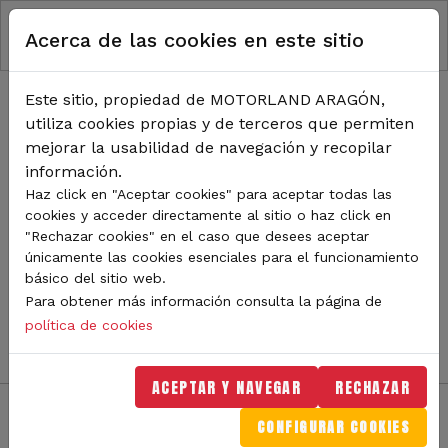
RUTA DE NAVEGACIÓN
Pasar al contenido principal
Acerca de las cookies en este sitio
Inicio
Noticias
TODA LA ACTUALIDAD DE
Este sitio, propiedad de MOTORLAND ARAGÓN,
utiliza cookies propias y de terceros que permiten
MOTORLAND
mejorar la usabilidad de navegación y recopilar
información.
Haz click en "Aceptar cookies" para aceptar todas las
cookies y acceder directamente al sitio o haz click en
Sigue de cerca todas las novedades de MotorLand
"Rechazar cookies" en el caso que desees aceptar
Aragón. Aquí encontrarás noticias sobre eventos,
únicamente las cookies esenciales para el funcionamiento
competiciones, pilotos, novedades del circuito y
básico del sitio web.
mucho más. Filtra por categoría o tipo de contenido y
Para obtener más información consulta la página de
no te pierdas nada del mundo del motor.
política de cookies
ACEPTAR Y NAVEGAR
RECHAZAR
CONFIGURAR COOKIES
Filtros