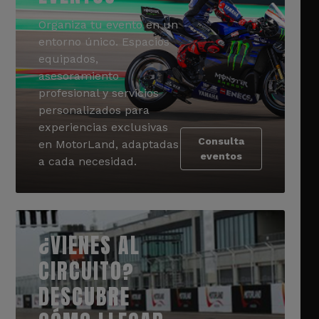
Organiza tu evento en un
entorno único. Espacios
equipados,
asesoramiento
profesional y servicios
personalizados para
experiencias exclusivas
Consulta
en MotorLand, adaptadas
eventos
a cada necesidad.
¿VIENES AL
CIRCUITO?
DESCUBRE