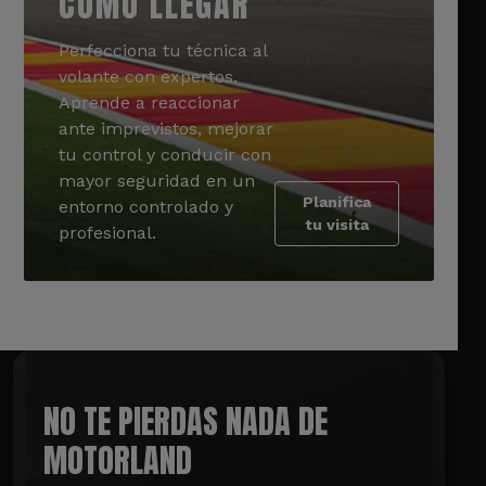
CÓMO LLEGAR
Perfecciona tu técnica al
volante con expertos.
Aprende a reaccionar
ante imprevistos, mejorar
tu control y conducir con
mayor seguridad en un
Planifica
entorno controlado y
tu visita
profesional.
NO TE PIERDAS NADA DE
MOTORLAND