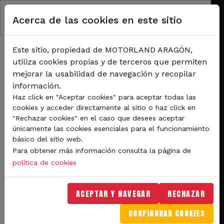
Pasar al contenido principal
Acerca de las cookies en este sitio
Este sitio, propiedad de MOTORLAND ARAGÓN,
utiliza cookies propias y de terceros que permiten
mejorar la usabilidad de navegación y recopilar
información.
RUTA DE NAVEGACIÓN
Haz click en "Aceptar cookies" para aceptar todas las
Inicio
Noticias
cookies y acceder directamente al sitio o haz click en
MotorLand citará a 131 pilotos en la última prueba del aragonés de karting y las
"Rechazar cookies" en el caso que desees aceptar
Series Rotax
únicamente las cookies esenciales para el funcionamiento
básico del sitio web.
MotorLand citará a 131
Para obtener más información consulta la página de
pilotos en la última
política de cookies
prueba del aragonés de
ACEPTAR Y NAVEGAR
RECHAZAR
karting y las Series Rotax
CONFIGURAR COOKIES